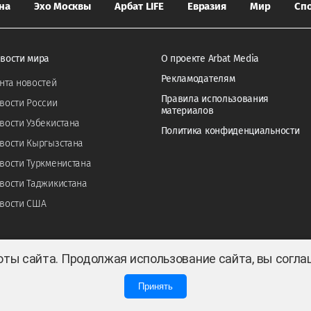
на
Эхо Москвы
Арбат LIFE
Евразия
Мир
Сп
вости мира
О проекте Arbat Media
Рекламодателям
нта новостей
Правила использования
вости России
материалов
вости Узбекистана
Политика конфиденциальности
вости Кыргызстана
вости Туркменистана
вости Таджикистана
вости США
оты сайта. Продолжая использование сайта, вы согл
Принять
0
0
 ТОО «ARBAT MEDIA HOLDING». Cвидетельство СМИ №KZ23VPY00045884 от 11.02.202