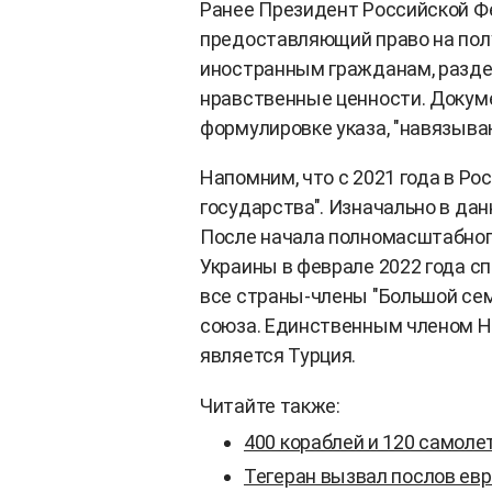
Ранее Президент Российской Ф
предоставляющий право на полу
иностранным гражданам, разд
нравственные ценности. Докумен
формулировке указа, "навязыва
Напомним, что с 2021 года в Р
государства". Изначально в да
После начала полномасштабног
Украины в феврале 2022 года с
все страны-члены "Большой семе
союза. Единственным членом Н
является Турция.
Читайте также:
400 кораблей и 120 самоле
Тегеран вызвал послов евр