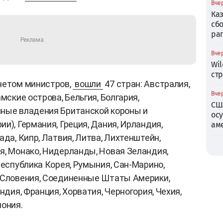
Вчер
Ка
сб
ра
Вчер
Wil
ст
нетом министров,
вошли
47 стран: Австралия,
Вчер
мские острова, Бельгия, Болгария,
СШ
нные владения Британской короны и
ос
и), Германия, Греция, Дания, Ирландия,
ам
ада, Кипр, Латвия, Литва, Лихтенштейн,
я, Монако, Нидерланды, Новая Зеландия,
Республика Корея, Румыния, Сан-Марино,
, Словения, Соединенные Штаты Америки,
ндия, Франция, Хорватия, Черногория, Чехия,
пония.