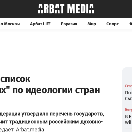
хо Москвы
Арбат LIFE
Евразия
Мир
Спорт
1
 список
Сего
х" по идеологии стран
По
Сы
Вчер
дерации утвердило перечень государств,
В Е
чит традиционным российским духовно-
Wil
едает
Arbat.media