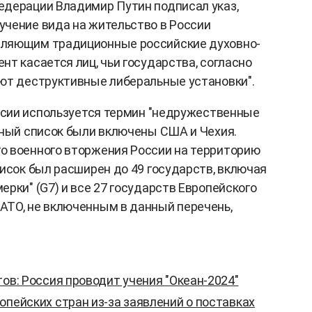
едерации Владимир Путин подписал указ,
чение вида на жительство в России
еляющим традиционные российские духовно-
т касается лиц, чьи государства, согласно
ют деструктивные либеральные установки".
оссии используется термин "недружественные
нный список были включены США и Чехия.
о военного вторжения России на территорию
писок был расширен до 49 государств, включая
рки" (G7) и все 27 государств Европейского
АТО, не включенным в данный перечень,
тов: Россия проводит учения "Океан-2024"
опейских стран из-за заявлений о поставках