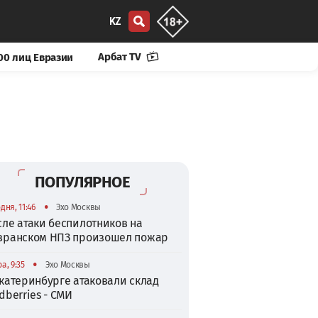
KZ
Арбат TV
00 лиц Евразии
ПОПУЛЯРНОЕ
•
дня, 11:46
Эхо Москвы
сле атаки беспилотников на
зранском НПЗ произошел пожар
•
а, 9:35
Эхо Москвы
катеринбурге атаковали склад
dberries - СМИ