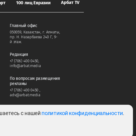
Арбат TV
орт
100 лиц Евразии
Главный офис
050059, Казахстан, г. Алматы,
пр. Н. Назарбаева 240 Г, 9-
й этаж.
Редакция
+7 (706) 400 0450
,
info@arbat.media
По вопросам размещения
рекламы
+7 (706) 400 0450
,
adv@arbat.media
ашаетесь с нашей
политикой конфиденциальности
.
Тема:
2