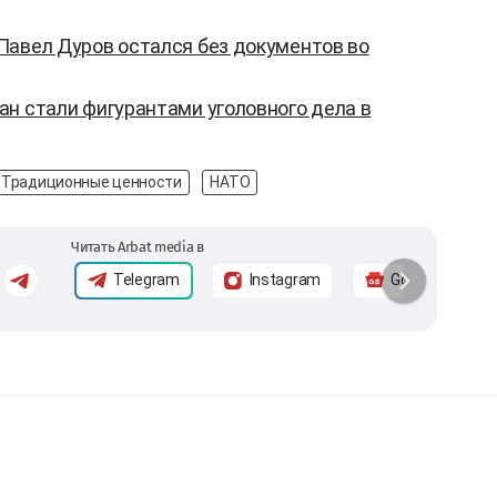
Павел Дуров остался без документов во
н стали фигурантами уголовного дела в
Традиционные ценности
НАТО
Читать Arbat media в
Telegram
Instagram
Google News