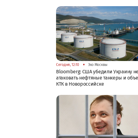
•
Сегодня, 12:10
Эхо Москвы
Bloomberg: США убедили Украину н
атаковать нефтяные танкеры и объ
КТК в Новороссийске