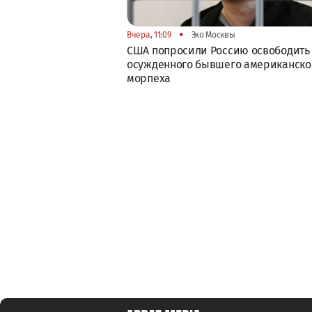
•
Вчера, 11:09
Эхо Москвы
США попросили Россию освободить
осужденного бывшего американско
морпеха