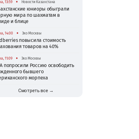
•
а, 13:59
Новости Казахстана
захстанские юниоры обыграли
орную мира по шахматам в
пиде и блице
•
а, 14:00
Эхо Москвы
dberries повысила стоимость
рахования товаров на 40%
•
а, 11:09
Эхо Москвы
А попросили Россию освободить
ужденного бывшего
ериканского морпеха
Смотреть все →