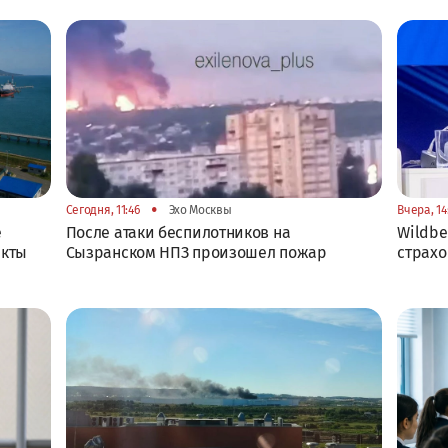
•
Сегодня, 11:46
Эхо Москвы
Вчера, 14
е
После атаки беспилотников на
Wildbe
екты
Сызранском НПЗ произошел пожар
страхо