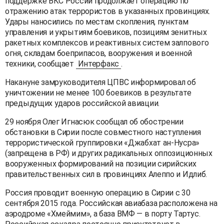
поддержке ВКС России продолжает операцию по
отражению атак террористов в указанных провинциях.
Удары наносились по местам скопления, пунктам
управления и укрытиям боевиков, позициям зенитных
ракетных комплексов и реактивных систем залпового
огня, складам боеприпасов, вооружения и военной
техники, сообщает
Интерфакс
.
Накануне замруководителя ЦПВС информировал об
уничтожении не менее 100 боевиков в результате
предыдущих ударов российской авиации.
29 ноября Олег Игнасюк сообщал об обострении
обстановки в Сирии после совместного наступления
террористической группировки «Джабхат ан-Нусра»
(запрещена в РФ) и других радикальных оппозиционных
вооруженных формирований на позиции сирийских
правительственных сил в провинциях Алеппо и Идлиб.
Россия проводит военную операцию в Сирии с 30
сентября 2015 года. Российская авиабаза расположена на
аэродроме «Хмеймим», а база ВМФ — в порту Тартус.