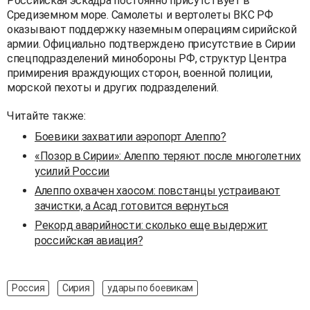
Российская эскадра постоянно присутствует в
Средиземном море. Самолеты и вертолеты ВКС РФ
оказывают поддержку наземным операциям сирийской
армии. Официально подтверждено присутствие в Сирии
спецподразделений минобороны РФ, структур Центра
примирения враждующих сторон, военной полиции,
морской пехоты и других подразделений.
Читайте также:
Боевики захватили аэропорт Алеппо?
«Позор в Сирии»: Алеппо теряют после многолетних
усилий России
Алеппо охвачен хаосом: повстанцы устраивают
зачистки, а Асад готовится вернуться
Рекорд аварийности: сколько еще выдержит
российская авиация?
Россия
Сирия
удары по боевикам