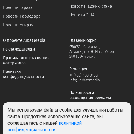
Новости Таджикистана
Новости Тараза
Новости США
Новости Павлодара
Новости Атырау
О проекте Arbat Media
Главный офис
050059, Казахстан, г.
Рекламодателям
Алматы, пр. Н. Назарбаева
240 Г, 9-й этаж.
Правила использования
материалов
Редакция
Политика
+7 (706) 400 0450
,
конфиденциальности
info@arbat.media
По вопросам
размещения рекламы
+7 (706) 400 0450
,
adv@arbat.media
Мы используем файлы cookie для улучшения работы
сайта. Продолжая использование сайта, вы
соглашаетесь с нашей
политикой
Тема:
конфиденциальности
.