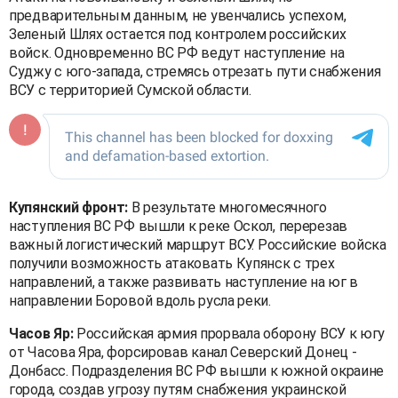
предварительным данным, не увенчались успехом,
Зеленый Шлях остается под контролем российских
войск. Одновременно ВС РФ ведут наступление на
Суджу с юго-запада, стремясь отрезать пути снабжения
ВСУ с территорией Сумской области.
Купянский фронт:
В результате многомесячного
наступления ВС РФ вышли к реке Оскол, перерезав
важный логистический маршрут ВСУ. Российские войска
получили возможность атаковать Купянск с трех
направлений, а также развивать наступление на юг в
направлении Боровой вдоль русла реки.
Часов Яр:
Российская армия прорвала оборону ВСУ к югу
от Часова Яра, форсировав канал Северский Донец -
Донбасс. Подразделения ВС РФ вышли к южной окраине
города, создав угрозу путям снабжения украинской