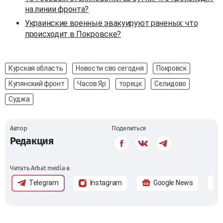
на линии фронта?
Украинские военные эвакуируют раненых: что
происходит в Покровске?
Курская область
Новости сво сегодня
Покровск
Купянский фронт
Часов Яр
торецк
Селидово
Суджа
Автор
Поделиться
Редакция
Читать Arbat media в
Telegram
Instagram
Google News