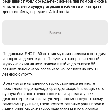
рецидивист убил соседа-пенсионера при помощи ножа
и полена, а его супругу изрезал и избил за отказ дать
денег взаймы
, передает
Arbat.media
.
По данным
SHOT
, 60-летний мужчина явился к соседям
и попросил денег в долг. Получив отказ, разъяренный
мужчина схватил нож, полено и избил до смерти 85-
летнего пенсионера, после чего набросился на его 83-
летнюю супругу.
В результате нападения старик скончался на месте
преступления до приезда бригады скорой помощи, а его
супруга была экстренно госпитализирована: у нее
диагностировали закрытую черепно-мозговую травму,
гематомы рук и ног, глаза, колото-резаные раны плеча и
бедра, ушибленно-рваную рану головы и подбородка.