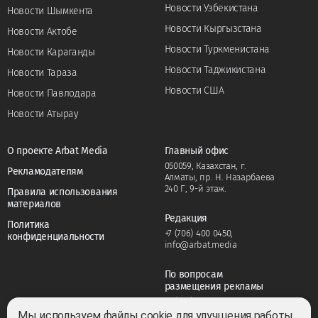
Новости Узбекистана
Новости Шымкента
Новости Кыргызстана
Новости Актобе
Новости Туркменистана
Новости Караганды
Новости Таджикистана
Новости Тараза
Новости США
Новости Павлодара
Новости Атырау
О проекте Arbat Media
Главный офис
050059, Казахстан, г.
Рекламодателям
Алматы, пр. Н. Назарбаева
240 Г, 9-й этаж.
Правила использования
материалов
Редакция
Политика
+7 (706) 400 0450
,
конфиденциальности
info@arbat.media
По вопросам
размещения рекламы
+7 (706) 400 0450
,
adv@arbat.media
Мы используем файлы cookie для улучшения работы