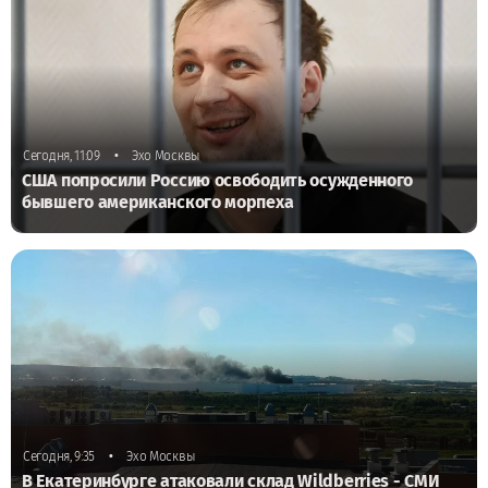
•
Сегодня, 11:09
Эхо Москвы
США попросили Россию освободить осужденного
бывшего американского морпеха
•
Сегодня, 9:35
Эхо Москвы
В Екатеринбурге атаковали склад Wildberries - СМИ