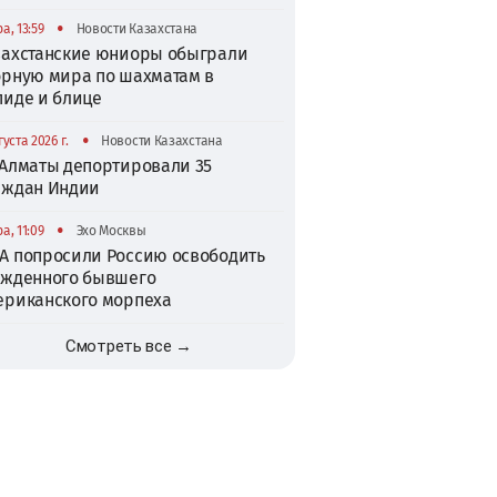
•
а, 13:59
Новости Казахстана
захстанские юниоры обыграли
орную мира по шахматам в
пиде и блице
•
густа 2026 г.
Новости Казахстана
 Алматы депортировали 35
аждан Индии
•
а, 11:09
Эхо Москвы
А попросили Россию освободить
ужденного бывшего
ериканского морпеха
Смотреть все →