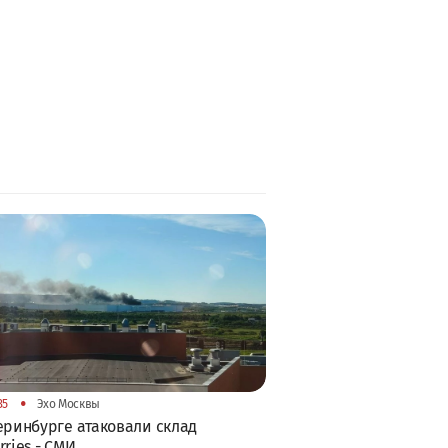
•
35
Эхо Москвы
еринбурге атаковали склад
rries - СМИ