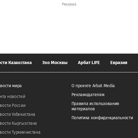
сти Казахстана
Эхо Москвы
Арбат LIFE
Евразия
вости мира
О проекте Arbat Media
Рекламодателям
нта новостей
Правила использования
вости России
материалов
вости Узбекистана
Политика конфиденциальности
вости Кыргызстана
вости Туркменистана