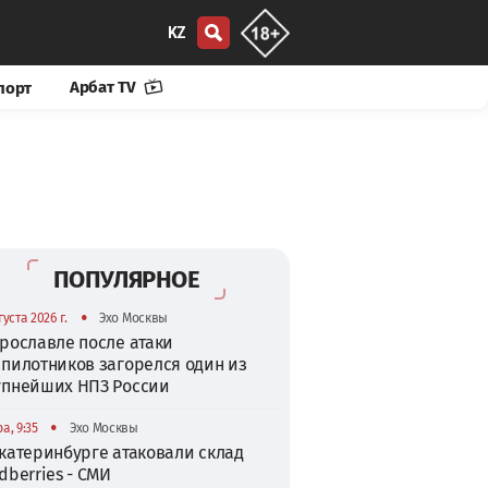
KZ
Арбат TV
порт
ПОПУЛЯРНОЕ
•
густа 2026 г.
Эхо Москвы
рославле после атаки
спилотников загорелся один из
упнейших НПЗ России
•
а, 9:35
Эхо Москвы
катеринбурге атаковали склад
dberries - СМИ