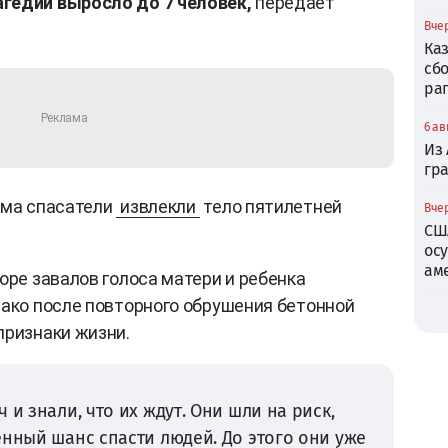
гедии выросло до 7 человек,
передает
Вчер
Ка
сб
ра
6 ав
Из
гр
ома спасатели
извлекли
тело пятилетней
Вчер
СШ
ос
ам
оре завалов голоса матери и ребенка
нако после повторного обрушения бетонной
признаки жизни.
 и знали, что их ждут. Они шли на риск,
енный шанс спасти людей. До этого они уже