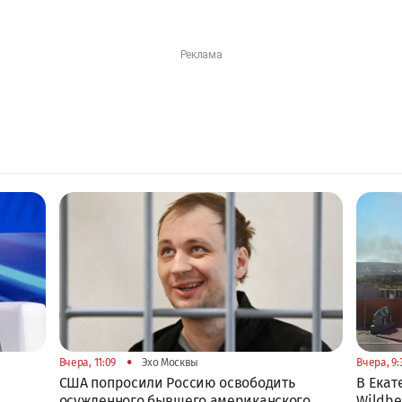
•
Вчера, 11:09
Эхо Москвы
Вчера, 9:
США попросили Россию освободить
В Екат
осужденного бывшего американского
Wildbe