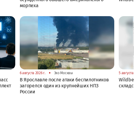
морпеха
•
6 августа 2026 г.
Эхо Москвы
5 августа 
ласс
В Ярославле после атаки беспилотников
Wildbe
ллект
загорелся один из крупнейших НПЗ
складс
России