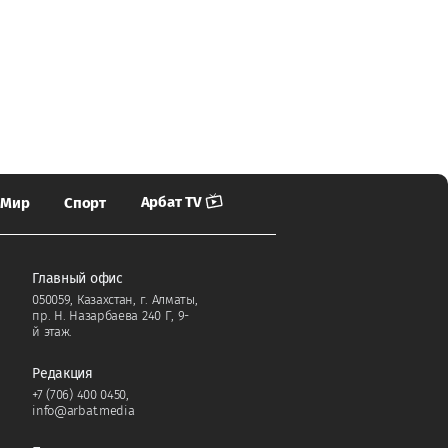
Арбат TV
Мир
Спорт
Главный офис
050059, Казахстан, г. Алматы,
пр. Н. Назарбаева 240 Г, 9-
й этаж.
Редакция
+7 (706) 400 0450
,
info@arbat.media