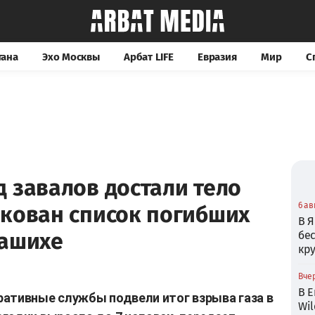
тана
Эхо Москвы
Арбат LIFE
Евразия
Мир
С
 завалов достали тело
6 ав
икован список погибших
В Я
лашихе
бе
кр
Вчер
В Е
ативные службы подвели итог взрыва газа в
Wil