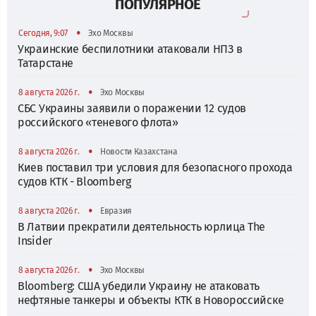
ПОПУЛЯРНОЕ
•
Сегодня, 9:07
Эхо Москвы
Украинские беспилотники атаковали НПЗ в
Татарстане
•
8 августа 2026 г.
Эхо Москвы
СБС Украины заявили о поражении 12 судов
российского «теневого флота»
•
8 августа 2026 г.
Новости Казахстана
Киев поставил три условия для безопасного прохода
судов КТК - Bloomberg
•
8 августа 2026 г.
Евразия
В Латвии прекратили деятельность юрлица The
Insider
•
8 августа 2026 г.
Эхо Москвы
Bloomberg: США убедили Украину не атаковать
нефтяные танкеры и объекты КТК в Новороссийске