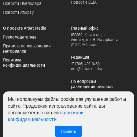
Новости США
Новости Павлодара
Новости Атырау
О проекте Arbat Media
Главный офис
050059, Казахстан, г.
Рекламодателям
Алматы, пр. Н. Назарбаева
240 Г, 9-й этаж.
Правила использования
материалов
Редакция
Политика
+7 (706) 400 0450
,
конфиденциальности
info@arbat.media
По вопросам
размещения рекламы
+7 (706) 400 0450
,
adv@arbat.media
Мы используем файлы cookie для улучшения работы
сайта. Продолжая использование сайта, вы
соглашаетесь с нашей
политикой
Тема:
конфиденциальности
.
Принять
22
2
Все права защищены ©2022-2026. Собственник — ТОО «ARBAT MEDIA