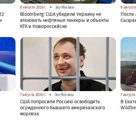
•
8 августа 2026 г.
Эхо Москвы
8 августа
12
Bloomberg: США убедили Украину не
После 
»
атаковать нефтяные танкеры и объекты
Сызра
КТК в Новороссийске
•
7 августа 2026 г.
Эхо Москвы
7 августа 
США попросили Россию освободить
В Екат
осужденного бывшего американского
Wildbe
морпеха