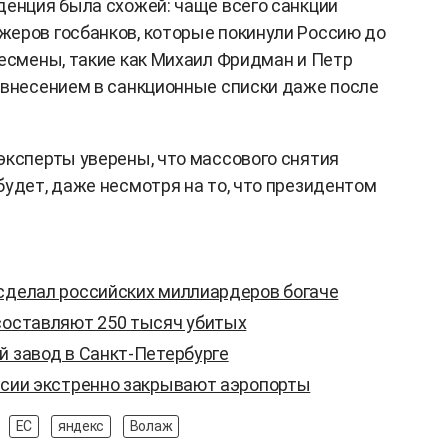
денция была схожей: чаще всего санкции
жеров госбанков, которые покинули Россию до
несмены, такие как Михаил Фридман и Петр
 внесением в санкционные списки даже после
эксперты уверены, что массового снятия
будет, даже несмотря на то, что президентом
 сделал российских миллиардеров богаче
 составляют 250 тысяч убитых
й завод в Санкт-Петербурге
оссии экстренно закрывают аэропорты
ЕС
яндекс
Волаж