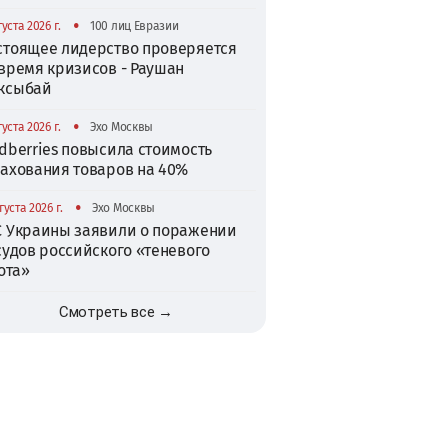
•
густа 2026 г.
100 лиц Евразии
стоящее лидерство проверяется
 время кризисов - Раушан
ксыбай
•
густа 2026 г.
Эхо Москвы
dberries повысила стоимость
рахования товаров на 40%
•
густа 2026 г.
Эхо Москвы
С Украины заявили о поражении
судов российского «теневого
ота»
Смотреть все →