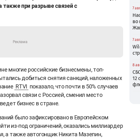
а также при разрыве связей с
7 ав
На
во
Жа
7 ав
Wil
ст
8 ав
ине многие российские бизнесмены, топ-
СБ
ытались добиться снятия санкций, наложенных
12 
фл
вание
RTVI
показало, что почти в 50% случаев
 разорвал связи с Россией, сменил место
 ведет бизнес в стране.
ваний было зафиксировано в Европейском
выйти из-под ограничений, оказались миллиардер
я, а также автогонщик Никита Мазепин,