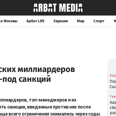
хо Москвы
Арбат LIFE
Евразия
Мир
Спорт
1
ских миллиардеров
8 ав
-под санкций
По
Сы
7 ав
ллиардеров, топ-менеджеров и их
Ка
ть санкции, введенные против них после
сб
ра
Чаще всего ограничения снимались через суды