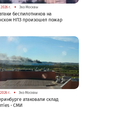
•
 2026 г.
Эхо Москвы
атаки беспилотников на
нском НПЗ произошел пожар
•
2026 г.
Эхо Москвы
еринбурге атаковали склад
rries - СМИ