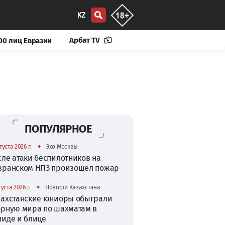
KZ
Арбат TV
00 лиц Евразии
ПОПУЛЯРНОЕ
•
густа 2026 г.
Эхо Москвы
сле атаки беспилотников на
зранском НПЗ произошел пожар
•
густа 2026 г.
Новости Казахстана
захстанские юниоры обыграли
орную мира по шахматам в
пиде и блице