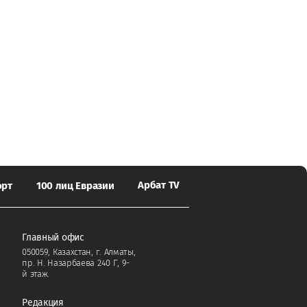
Арбат TV
орт
100 лиц Евразии
Главный офис
050059, Казахстан, г. Алматы,
пр. Н. Назарбаева 240 Г, 9-
й этаж.
Редакция