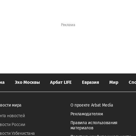
на
Эхо Москвы
Арбат LIFE
Евразия
Мир
Сп
вости мира
О проекте Arbat Media
Рекламодателям
нта новостей
Правила использования
вости России
материалов
вости Узбекистана