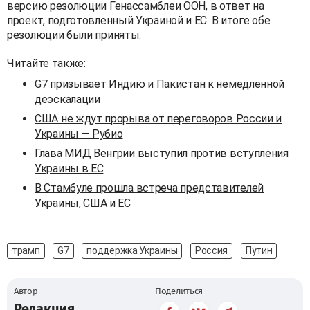
версию резолюции Генассамблеи ООН, в ответ на
проект, подготовленный Украиной и ЕС. В итоге обе
резолюции были приняты.
Читайте также:
G7 призывает Индию и Пакистан к немедленной
деэскалации
США не ждут прорыва от переговоров России и
Украины — Рубио
Глава МИД Венгрии выступил против вступления
Украины в ЕС
В Стамбуле прошла встреча представителей
Украины, США и ЕС
трамп
G7
поддержка Украины
Россия
Путин
Автор
Поделиться
Редакция