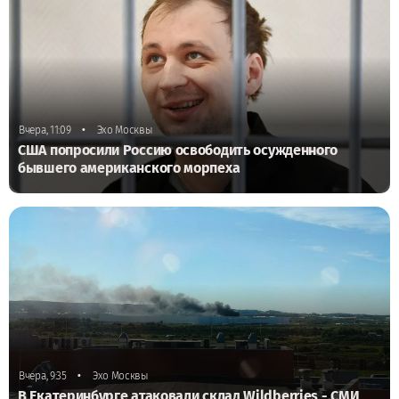
•
Вчера, 11:09
Эхо Москвы
США попросили Россию освободить осужденного
бывшего американского морпеха
•
Вчера, 9:35
Эхо Москвы
В Екатеринбурге атаковали склад Wildberries - СМИ