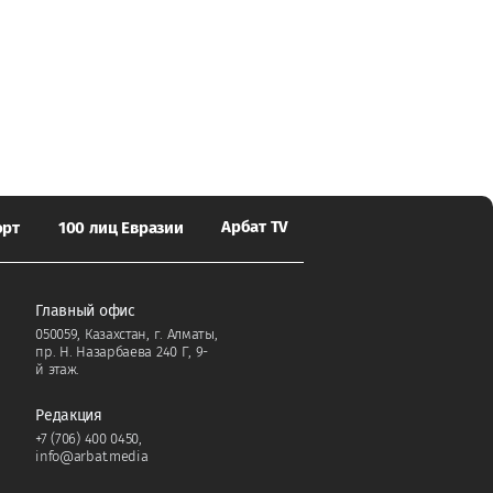
Арбат TV
орт
100 лиц Евразии
Главный офис
050059, Казахстан, г. Алматы,
пр. Н. Назарбаева 240 Г, 9-
й этаж.
Редакция
+7 (706) 400 0450
,
info@arbat.media