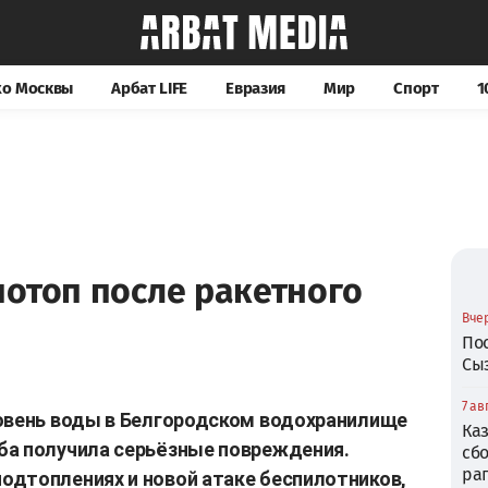
хо Москвы
Арбат LIFE
Евразия
Мир
Спорт
1
отоп после ракетного
Вчер
По
Сы
7 ав
ровень воды в Белгородском водохранилище
Ка
ба получила серьёзные повреждения.
сб
ра
одтоплениях и новой атаке беспилотников,