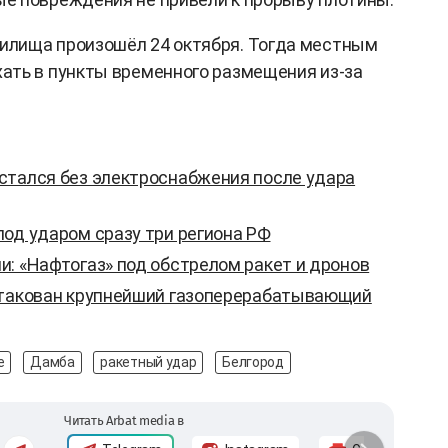
лища произошёл 24 октября. Тогда местным
ать в пункты временного размещения из-за
стался без электроснабжения после удара
од ударом сразу три региона РФ
: «Нафтогаз» под обстрелом ракет и дронов
атакован крупнейший газоперерабатывающий
е
Дамба
ракетный удар
Белгород
Читать Arbat media в