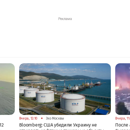
•
Вчера, 12:10
Эхо Москвы
Вчера, 11
12
Bloomberg: США убедили Украину не
После 