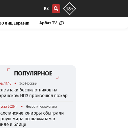
KZ
Арбат TV
00 лиц Евразии
ПОПУЛЯРНОЕ
•
а, 11:46
Эхо Москвы
сле атаки беспилотников на
зранском НПЗ произошел пожар
•
густа 2026 г.
Новости Казахстана
захстанские юниоры обыграли
орную мира по шахматам в
пиде и блице