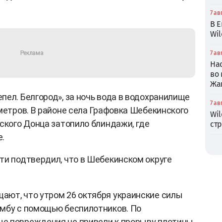
7 ав
В Е
Wil
7 ав
На
во
Жа
пел. Белгород», за ночь вода в водохранилище
7 ав
метров. В районе села Графовка Шебекинского
Wil
рского Донца затопило блиндажи, где
ст
.
ти подтвердил, что в Шебекинском округе
ают, что утром 26 октября украинские силы
амбу с помощью беспилотников. По
е повреждения не привели к прорыву плотины.