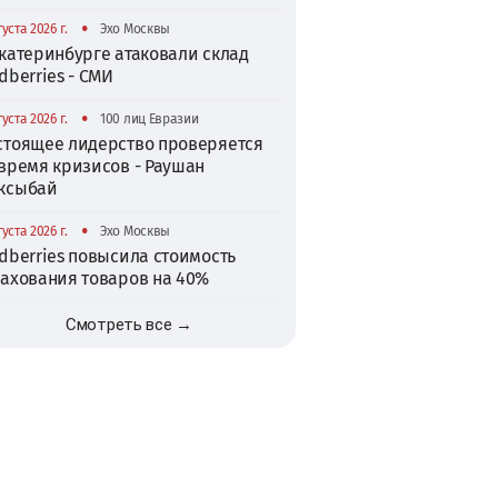
•
густа 2026 г.
Эхо Москвы
катеринбурге атаковали склад
dberries - СМИ
•
густа 2026 г.
100 лиц Евразии
стоящее лидерство проверяется
 время кризисов - Раушан
ксыбай
•
густа 2026 г.
Эхо Москвы
dberries повысила стоимость
рахования товаров на 40%
Смотреть все →