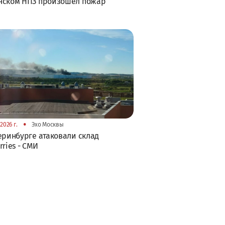
нском НПЗ произошел пожар
•
2026 г.
Эхо Москвы
еринбурге атаковали склад
rries - СМИ