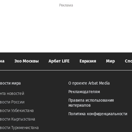
на
Эхо Москвы
Арбат LIFE
Евразия
Мир
Сп
вости мира
О проекте Arbat Media
Рекламодателям
нта новостей
Правила использования
вости России
материалов
вости Узбекистана
Политика конфиденциальности
вости Кыргызстана
вости Туркменистана