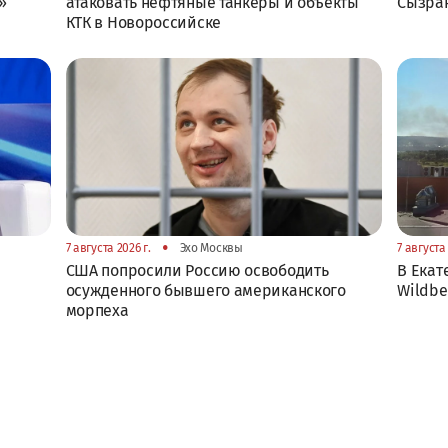
»
атаковать нефтяные танкеры и объекты
Сызра
КТК в Новороссийске
•
7 августа 2026 г.
Эхо Москвы
7 августа 
США попросили Россию освободить
В Екат
осужденного бывшего американского
Wildbe
морпеха