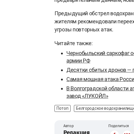
Предыдущий обстрел водохрани
жителям рекомендовали переех
угрозы повторных атак.
Читайте также:
Чернобыльский саркофаг о
армии РФ
Десятки сбитых дронов — п
Самая мощная атака России
В Волгоградской области 
завод «ЛУКОЙЛ»
Потоп
Белгородское водохранилищ
Автор
Поделиться
Редакция