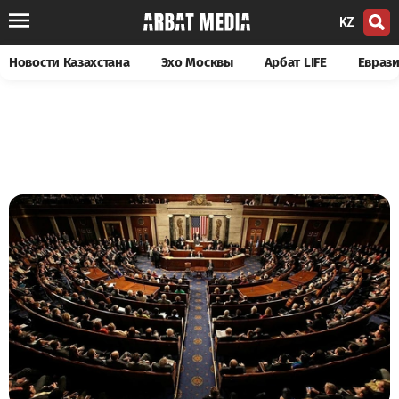
KZ
Новости Казахстана
Эхо Москвы
Арбат LIFE
Евраз