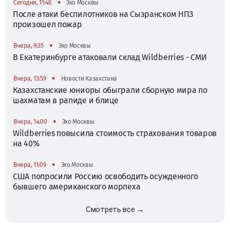
•
Сегодня, 11:46
Эхо Москвы
После атаки беспилотников на Сызранском НПЗ
произошел пожар
•
Вчера, 9:35
Эхо Москвы
В Екатеринбурге атаковали склад Wildberries - СМИ
•
Вчера, 13:59
Новости Казахстана
Казахстанские юниоры обыграли сборную мира по
шахматам в рапиде и блице
•
Вчера, 14:00
Эхо Москвы
Wildberries повысила стоимость страхования товаров
на 40%
•
Вчера, 11:09
Эхо Москвы
США попросили Россию освободить осужденного
бывшего американского морпеха
Смотреть все →