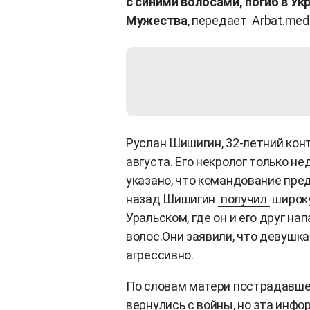
с синими волосами, погиб в Ук
Мужества
, передает
Arbat.med
Руслан Шишигин, 32-летний конт
августа. Его некролог только не
указано, что командование пре
назад Шишигин
получил
широку
Уральском, где он и его друг на
волос.Они заявили, что девушка
агрессивно.
По словам матери пострадавшей
вернулись с войны, но эта инфо