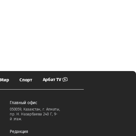
Арбат TV
Мир
Спорт
Главный офис
050059, Казахстан, г. Алматы,
пр. Н. Назарбаева 240 Г, 9-
й этаж.
Редакция