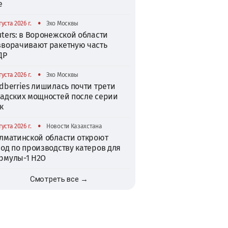
е
•
густа 2026 г.
Эхо Москвы
ters: в Воронежской области
зворачивают ракетную часть
ДР
•
густа 2026 г.
Эхо Москвы
dberries лишилась почти трети
ладских мощностей после серии
к
•
густа 2026 г.
Новости Казахстана
Алматинской области откроют
од по производству катеров для
рмулы-1 H2O
Смотреть все →