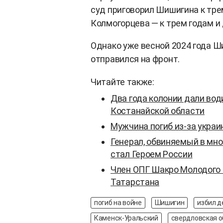
суд приговорил Шишигина к тре
Колмогорцева — к трем годам и
Однако уже весной 2024 года Ш
отправился на фронт.
Читайте также:
Два года колонии дали во
Костанайской области
Мужчина погиб из-за украи
Генерал, обвиняемый в мн
стал Героем России
Член ОПГ Шакро Молодого 
Татарстана
погиб на войне
Шишигин
избил д
Каменск-Уральский
свердловская о