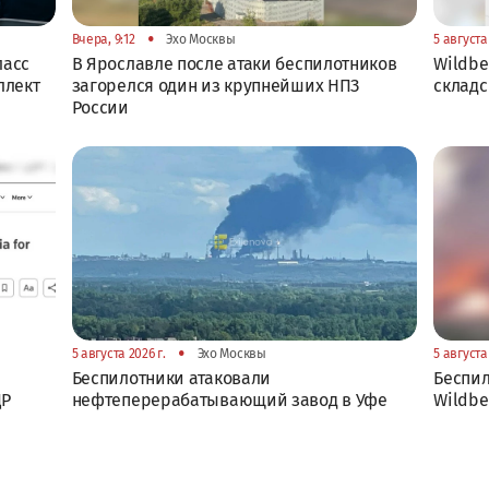
•
Вчера, 9:12
Эхо Москвы
5 августа 
ласс
В Ярославле после атаки беспилотников
Wildbe
ллект
загорелся один из крупнейших НПЗ
складс
России
•
5 августа 2026 г.
Эхо Москвы
5 августа 
Беспилотники атаковали
Беспил
ДР
нефтеперерабатывающий завод в Уфе
Wildbe