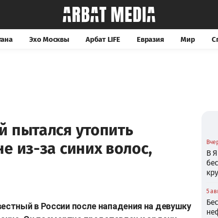
тана
Эхо Москвы
Арбат LIFE
Евразия
Мир
С
й пытался утопить
Вчер
е из-за синих волос,
В Я
бе
кр
5 ав
Бе
вестный в России после нападения на девушку
не