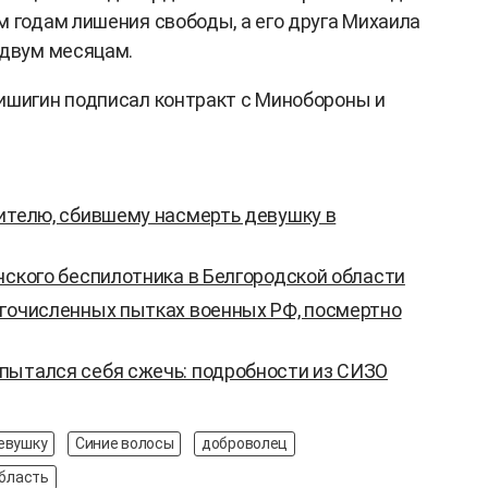
м годам лишения свободы, а его друга Михаила
 двум месяцам.
ишигин подписал контракт с Минобороны и
дителю, сбившему насмерть девушку в
нского беспилотника в Белгородской области
огочисленных пытках военных РФ, посмертно
пытался себя сжечь: подробности из СИЗО
евушку
Синие волосы
доброволец
бласть