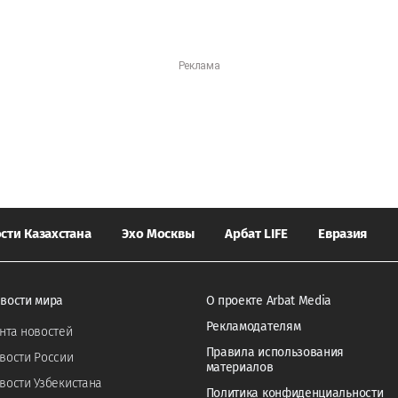
сти Казахстана
Эхо Москвы
Арбат LIFE
Евразия
вости мира
О проекте Arbat Media
Рекламодателям
нта новостей
Правила использования
вости России
материалов
вости Узбекистана
Политика конфиденциальности