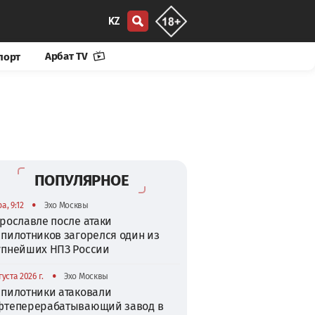
KZ
Арбат TV
порт
ПОПУЛЯРНОЕ
•
а, 9:12
Эхо Москвы
рославле после атаки
спилотников загорелся один из
упнейших НПЗ России
•
густа 2026 г.
Эхо Москвы
спилотники атаковали
фтеперерабатывающий завод в