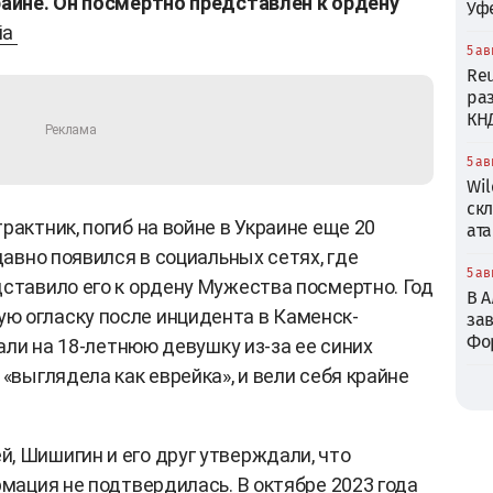
раине. Он посмертно представлен к ордену
Уф
ia
5 ав
Reu
ра
КН
5 ав
Wil
ск
рактник, погиб на войне в Украине еще 20
ата
давно появился в социальных сетях, где
5 ав
дставило его к ордену Мужества посмертно. Год
В 
ю огласку после инцидента в Каменск-
зав
Фо
пали на 18-летнюю девушку из-за ее синих
 «выглядела как еврейка», и вели себя крайне
, Шишигин и его друг утверждали, что
рмация не подтвердилась. В октябре 2023 года