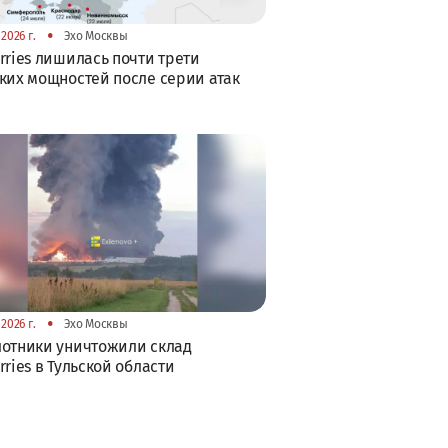
•
2026 г.
Эхо Москвы
rries лишилась почти трети
ких мощностей после серии атак
•
2026 г.
Эхо Москвы
отники уничтожили склад
rries в Тульской области