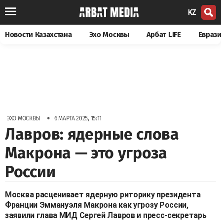
KZ
Новости Казахстана
Эхо Москвы
Арбат LIFE
Евраз
•
ЭХО МОСКВЫ
6 МАРТА 2025, 15:11
Лавров: ядерные слова
Макрона — это угроза
России
Москва расценивает ядерную риторику президента
Франции Эммануэля Макрона как угрозу России,
заявили глава МИД Сергей Лавров и пресс-секретарь