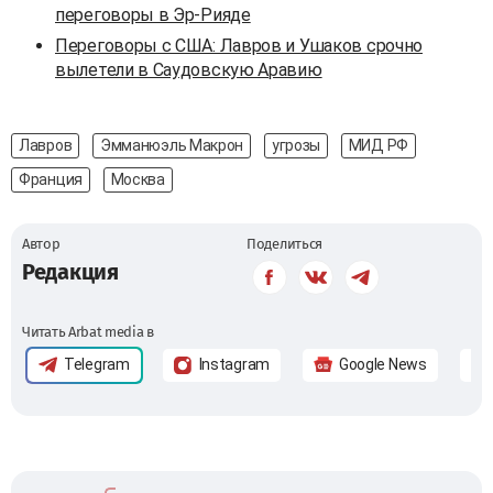
переговоры в Эр-Рияде
Переговоры с США: Лавров и Ушаков срочно
вылетели в Саудовскую Аравию
Лавров
Эмманюэль Макрон
угрозы
МИД РФ
Франция
Москва
Автор
Поделиться
Редакция
Читать Arbat media в
Telegram
Instagram
Google News