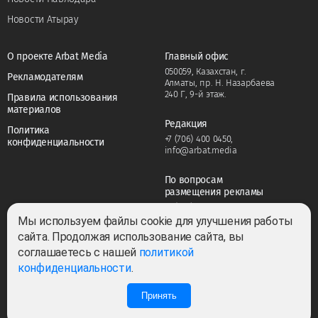
Новости Атырау
О проекте Arbat Media
Главный офис
050059, Казахстан, г.
Рекламодателям
Алматы, пр. Н. Назарбаева
240 Г, 9-й этаж.
Правила использования
материалов
Редакция
Политика
+7 (706) 400 0450
,
конфиденциальности
info@arbat.media
По вопросам
размещения рекламы
+7 (706) 400 0450
,
adv@arbat.media
Мы используем файлы cookie для улучшения работы
сайта. Продолжая использование сайта, вы
соглашаетесь с нашей
политикой
Тема:
конфиденциальности
.
Принять
0
2
Все права защищены ©2022-2026. Собственник — ТОО «ARBAT MEDIA