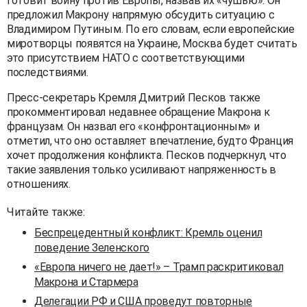
готовит войну против Европы, назвав их «чушью». Он
предложил Макрону напрямую обсудить ситуацию с
Владимиром Путиным. По его словам, если европейские
миротворцы появятся на Украине, Москва будет считать
это присутствием НАТО с соответствующими
последствиями.
Пресс-секретарь Кремля Дмитрий Песков также
прокомментировал недавнее обращение Макрона к
французам. Он назвал его «конфронтационным» и
отметил, что оно оставляет впечатление, будто Франция
хочет продолжения конфликта. Песков подчеркнул, что
такие заявления только усиливают напряженность в
отношениях.
Читайте также:
Беспрецедентный конфликт: Кремль оценил
поведение Зеленского
«Европа ничего не дает!» – Трамп раскритиковал
Макрона и Стармера
Делегации РФ и США проведут повторные