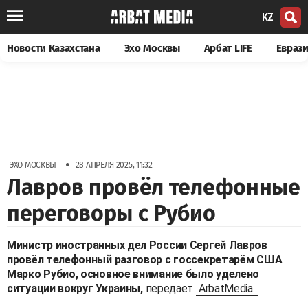
KZ
Новости Казахстана
Эхо Москвы
Арбат LIFE
Евраз
•
ЭХО МОСКВЫ
28 АПРЕЛЯ 2025, 11:32
Лавров провёл телефонные
переговоры с Рубио
Министр иностранных дел России Сергей Лавров
провёл телефонный разговор с госсекретарём США
Марко Рубио, основное внимание было уделено
ситуации вокруг Украины,
передает
ArbatMedia.