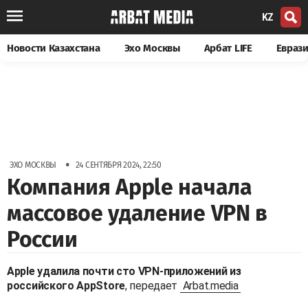
KZ
Новости Казахстана
Эхо Москвы
Арбат LIFE
Евраз
•
ЭХО МОСКВЫ
24 СЕНТЯБРЯ 2024, 22:50
Компания Apple начала
массовое удаление VPN в
России
Apple удалила почти сто VPN-приложений из
российского AppStore
, передает
Arbat.media