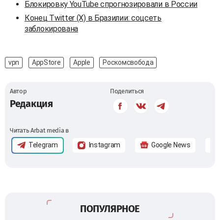
Блокировку YouTube спрогнозировали в России
Конец Twitter (X) в Бразилии: соцсеть
заблокирована
vpn
AppStore
Apple
Роскомсвобода
Автор
Поделиться
Редакция
Читать Arbat media в
Telegram
Instagram
Google News
ПОПУЛЯРНОЕ