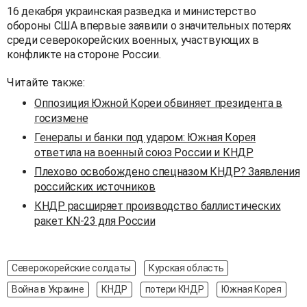
16 декабря украинская разведка и министерство
обороны США впервые заявили о значительных потерях
среди северокорейских военных, участвующих в
конфликте на стороне России.
Читайте также:
Оппозиция Южной Кореи обвиняет президента в
госизмене
Генералы и банки под ударом: Южная Корея
ответила на военный союз России и КНДР
Плехово освобождено спецназом КНДР? Заявления
российских источников
КНДР расширяет производство баллистических
ракет KN-23 для России
Северокорейские солдаты
Курская область
Война в Украине
КНДР
потери КНДР
Южная Корея