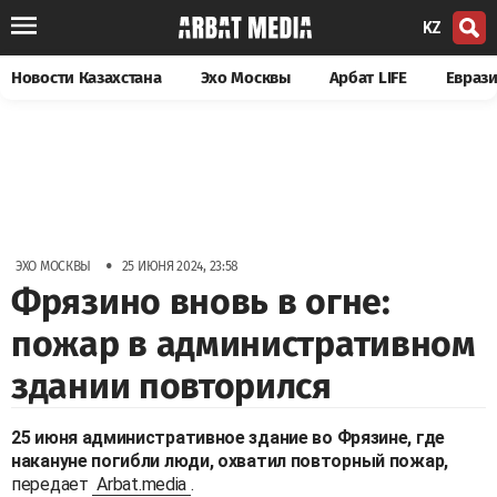
KZ
Новости Казахстана
Эхо Москвы
Арбат LIFE
Евраз
•
ЭХО МОСКВЫ
25 ИЮНЯ 2024, 23:58
Фрязино вновь в огне:
пожар в административном
здании повторился
25 июня административное здание во Фрязине, где
накануне погибли люди, охватил повторный пожар,
передает
Arbat.media
.