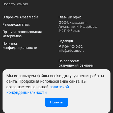
Новости Атырау
О проекте Arbat Media
Главный офис
050059, Казахстан, г.
Рекламодателям
Алматы, пр. Н. Назарбаева
240 Г, 9-й этаж.
Правила использования
материалов
Редакция
Политика
+7 (706) 400 0450
,
конфиденциальности
info@arbat.media
По вопросам
размещения рекламы
+7 (706) 400 0450
,
adv@arbat.media
Мы используем файлы cookie для улучшения работы
сайта. Продолжая использование сайта, вы
соглашаетесь с нашей
политикой
Тема:
конфиденциальности
.
Принять
0
0
Все права защищены ©2022-2026. Собственник — ТОО «ARBAT MEDIA
HOLDING». Cвидетельство СМИ №KZ23VPY00045884 от 11.02.2022