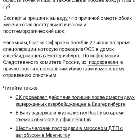
области почек и паха, а также следы побоев вокруг глаз и
губ.
Эксперты пришли к выводу, что причиной смерти обоих
мужчин стал посттравматический и
постгеморрагический шок.
Напомним, братья Сафаровы погибли 27 июня во время
спецоперации, которую проводила ФСБ в домах
азербайджанцев в Екатеринбурге. По информации
Следственного комитета России, их
подозревали
в
причастности к нескольким убийствам и массовому
отравлению спиртным.
Читайте также:
СК проверяет действия полиции после смерти двух
задержанных азербайджанцев в Екатеринбурге
В Баку задержали журналистку Ruptly во время
съемок обысков в офисе Sputnik
Шесть человек пострадали в массовом ДТП с
автобусом в Мангистау