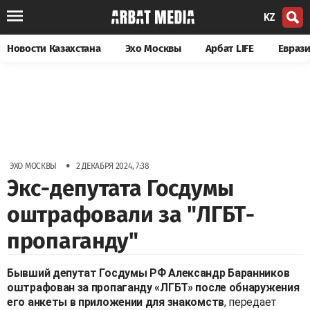
KZ
Новости Казахстана
Эхо Москвы
Арбат LIFE
Евраз
•
ЭХО МОСКВЫ
2 ДЕКАБРЯ 2024, 7:38
Экс-депутата Госдумы
оштрафовали за "ЛГБТ-
пропаганду"
Бывший депутат Госдумы РФ Александр Баранников
оштрафован за пропаганду «ЛГБТ» после обнаружения
его анкеты в приложении для знакомств
, передает