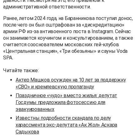
давности. Несмотря на это, его привлекли к
административной ответственности.
Ранее, летом 2024 года, на Баранникова поступил донос,
после чего он был оштрафован за «дискредитацию»
армии РФ из-за антивоенного поста в Instagram. Сейчас
он занимается коучингом и консультированием, а также
считается сооснователем московских гей-клубов
«Центральная станция», «Три обезьяны» и сауны Voda
SPA.
Читайте также:
Актер Машков осужден на 10 лет за поддержку
«СВО» и кремлевскую пропаганду
Праздничное «чудо» вместо жилья: депутат
Госдумы предложила фотосессию для
эвакуированных
Известны подробности скандала по делу
харассмента экс-депутата «Ак Жол» Аскара
Садыкова