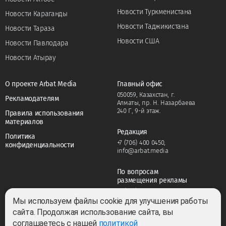
Новости Туркменистана
Новости Караганды
Новости Таджикистана
Новости Тараза
Новости США
Новости Павлодара
Новости Атырау
О проекте Arbat Media
Главный офис
050059, Казахстан, г.
Рекламодателям
Алматы, пр. Н. Назарбаева
240 Г, 9-й этаж.
Правила использования
материалов
Редакция
Политика
+7 (706) 400 0450
,
конфиденциальности
info@arbat.media
По вопросам
размещения рекламы
+7 (706) 400 0450
,
adv@arbat.media
Мы используем файлы cookie для улучшения работы
сайта. Продолжая использование сайта, вы
соглашаетесь с нашей
политикой