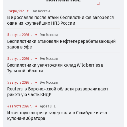
•
Вчера, 9:12
Эхо Москвы
В Ярославле после атаки беспилотников загорелся
один из крупнейших НПЗ России
•
5 августа 2026 г.
Эхо Москвы
Беспилотники атаковали нефтеперерабатывающий
завод в Уфе
•
5 августа 2026 г.
Эхо Москвы
Беспилотники уничтожили склад Wildberries в
Тульской области
•
5 августа 2026 г.
Эхо Москвы
Reuters: в Воронежской области разворачивают
ракетную часть КНДР
•
4 августа 2026 г.
Арбат LIFE
Известную актрису задержали в Стамбуле из-за
кулона-вибратора