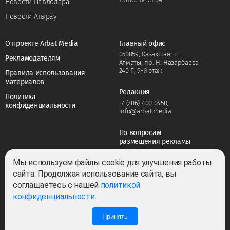
Новости Павлодара
Новости Атырау
О проекте Arbat Media
Главный офис
050059, Казахстан, г.
Рекламодателям
Алматы, пр. Н. Назарбаева
240 Г, 9-й этаж.
Правила использования
материалов
Редакция
Политика
+7 (706) 400 0450
,
конфиденциальности
info@arbat.media
По вопросам
размещения рекламы
+7 (706) 400 0450
,
adv@arbat.media
Мы используем файлы cookie для улучшения работы
сайта. Продолжая использование сайта, вы
соглашаетесь с нашей
политикой
Тема:
конфиденциальности
.
Принять
0
0
Все права защищены ©2022-2026. Собственник — ТОО «ARBAT MEDIA