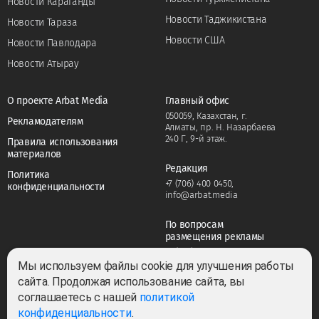
Новости Караганды
Новости Таджикистана
Новости Тараза
Новости США
Новости Павлодара
Новости Атырау
О проекте Arbat Media
Главный офис
050059, Казахстан, г.
Рекламодателям
Алматы, пр. Н. Назарбаева
240 Г, 9-й этаж.
Правила использования
материалов
Редакция
Политика
+7 (706) 400 0450
,
конфиденциальности
info@arbat.media
По вопросам
размещения рекламы
+7 (706) 400 0450
,
adv@arbat.media
Мы используем файлы cookie для улучшения работы
сайта. Продолжая использование сайта, вы
соглашаетесь с нашей
политикой
Тема:
конфиденциальности
.