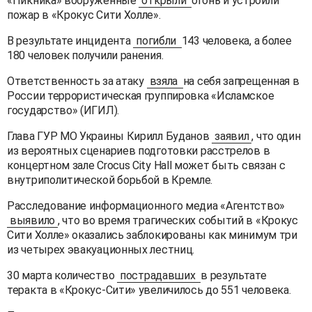
«Пикника» вооруженные
открыли
огонь и устроили
пожар в «Крокус Сити Холле».
В результате инцидента
погибли
143 человека, а более
180 человек получили ранения.
Ответственность за атаку
взяла
на себя запрещенная в
России террористическая группировка «Исламское
государство» (ИГИЛ).
Глава ГУР МО Украины Кирилл Буданов
заявил
, что один
из вероятных сценариев подготовки расстрелов в
концертном зале Crocus City Hall может быть связан с
внутриполитической борьбой в Кремле.
Расследование информационного медиа «Агентство»
выявило
, что во время трагических событий в «Крокус
Сити Холле» оказались заблокированы как минимум три
из четырех эвакуационных лестниц.
30 марта количество
пострадавших
в результате
теракта в «Крокус-Сити» увеличилось до 551 человека.