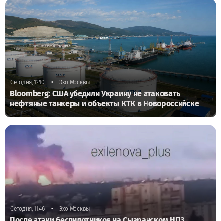
•
Сегодня, 12:10
Эхо Москвы
Bloomberg: США убедили Украину не атаковать
нефтяные танкеры и объекты КТК в Новороссийске
•
Сегодня, 11:46
Эхо Москвы
После атаки беспилотников на Сызранском НПЗ