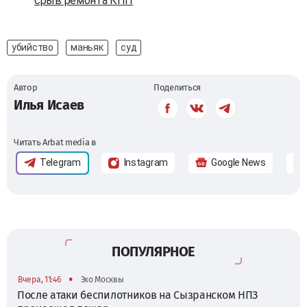
срыв ремонта КПП
убийство
маньяк
суд
Автор
Поделиться
Илья Исаев
Читать Arbat media в
Telegram
Instagram
Google News
ПОПУЛЯРНОЕ
•
Вчера, 11:46
Эхо Москвы
После атаки беспилотников на Сызранском НПЗ