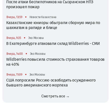
После атаки беспилотников на Сызранском НПЗ
произошел пожар
•
Вчера, 13:59
Новости Казахстана
Казахстанские юниоры обыграли сборную мира по
шахматам в рапиде и блице
•
Вчера, 9:35
Эхо Москвы
В Екатеринбурге атаковали склад Wildberries - СМИ
•
Вчера, 14:00
Эхо Москвы
Wildberries повысила стоимость страхования товаров
на 40%
•
Вчера, 11:09
Эхо Москвы
США попросили Россию освободить осужденного
бывшего американского морпеха
Смотреть все →