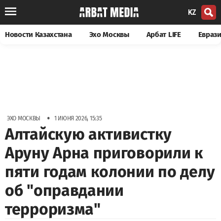
KZ
Новости Казахстана
Эхо Москвы
Арбат LIFE
Евраз
•
ЭХО МОСКВЫ
1 ИЮНЯ 2026, 15:35
Алтайскую активистку
Аруну Арна приговорили к
пяти годам колонии по делу
об "оправдании
терроризма"