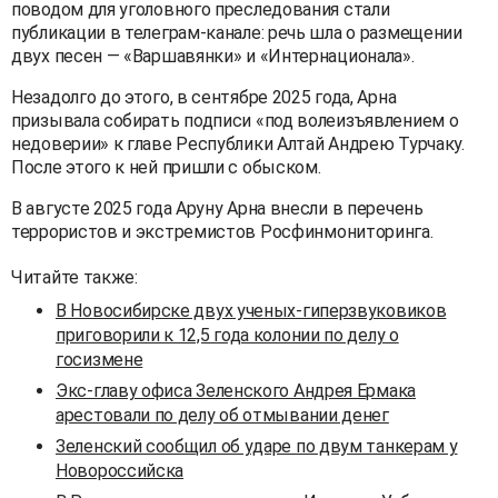
поводом для уголовного преследования стали
публикации в телеграм-канале: речь шла о размещении
двух песен — «Варшавянки» и «Интернационала».
Незадолго до этого, в сентябре 2025 года, Арна
призывала собирать подписи «под волеизъявлением о
недоверии» к главе Республики Алтай Андрею Турчаку.
После этого к ней пришли с обыском.
В августе 2025 года Аруну Арна внесли в перечень
террористов и экстремистов Росфинмониторинга.
Читайте также:
В Новосибирске двух ученых-гиперзвуковиков
приговорили к 12,5 года колонии по делу о
госизмене
Экс-главу офиса Зеленского Андрея Ермака
арестовали по делу об отмывании денег
Зеленский сообщил об ударе по двум танкерам у
Новороссийска