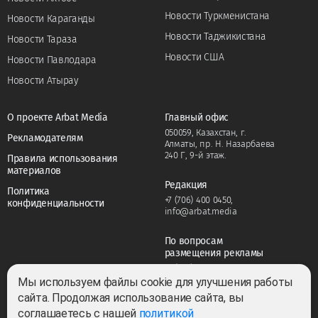
Новости Туркменистана
Новости Караганды
Новости Таджикистана
Новости Тараза
Новости США
Новости Павлодара
Новости Атырау
О проекте Arbat Media
Главный офис
050059, Казахстан, г.
Рекламодателям
Алматы, пр. Н. Назарбаева
240 Г, 9-й этаж.
Правила использования
материалов
Редакция
Политика
+7 (706) 400 0450
,
конфиденциальности
info@arbat.media
По вопросам
размещения рекламы
+7 (706) 400 0450
,
adv@arbat.media
Мы используем файлы cookie для улучшения работы
сайта. Продолжая использование сайта, вы
соглашаетесь с нашей
политикой