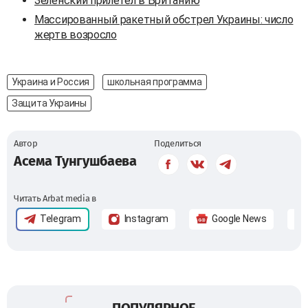
Зеленский прилетел в Британию
Массированный ракетный обстрел Украины: число
жертв возросло
Украина и Россия
школьная программа
Защита Украины
Автор
Поделиться
Асема Тунгушбаева
Читать Arbat media в
Telegram
Instagram
Google News
ПОПУЛЯРНОЕ