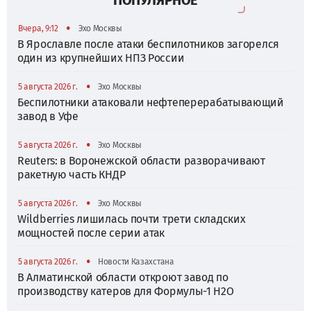
•
Вчера, 9:12
Эхо Москвы
В Ярославле после атаки беспилотников загорелся
один из крупнейших НПЗ России
•
5 августа 2026 г.
Эхо Москвы
Беспилотники атаковали нефтеперерабатывающий
завод в Уфе
•
5 августа 2026 г.
Эхо Москвы
Reuters: в Воронежской области разворачивают
ракетную часть КНДР
•
5 августа 2026 г.
Эхо Москвы
Wildberries лишилась почти трети складских
мощностей после серии атак
•
5 августа 2026 г.
Новости Казахстана
В Алматинской области откроют завод по
производству катеров для Формулы-1 H2O