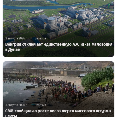
•
3 августа 2026 г.
Евразия
Венгрия отключает единственную АЭС из-за маловодия
в Дунае
•
3 августа 2026 г.
Евразия
СМИ сообщили о росте числа жертв массового штурма
Сеуты