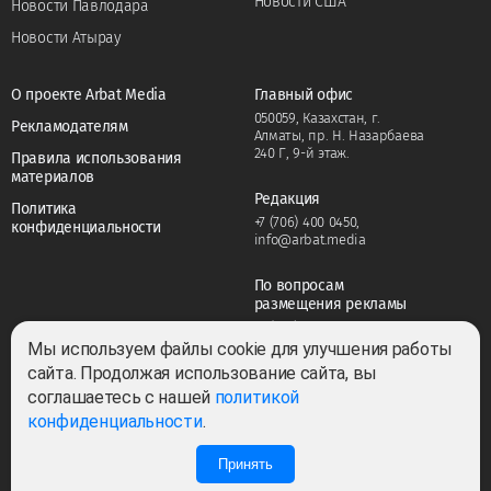
Новости США
Новости Павлодара
Новости Атырау
О проекте Arbat Media
Главный офис
050059, Казахстан, г.
Рекламодателям
Алматы, пр. Н. Назарбаева
240 Г, 9-й этаж.
Правила использования
материалов
Редакция
Политика
+7 (706) 400 0450
,
конфиденциальности
info@arbat.media
По вопросам
размещения рекламы
+7 (706) 400 0450
,
adv@arbat.media
Мы используем файлы cookie для улучшения работы
сайта. Продолжая использование сайта, вы
соглашаетесь с нашей
политикой
Тема:
конфиденциальности
.
Принять
0
0
Все права защищены ©2022-2026. Собственник — ТОО «ARBAT MEDIA