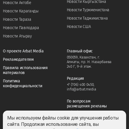
Новости Кыргызстана
Новости Актобе
Новости Туркменистана
Новости Караганды
Новости Таджикистана
Новости Тараза
Новости США
Новости Павлодара
Новости Атырау
О проекте Arbat Media
Главный офис
050059, Казахстан, г.
Рекламодателям
Алматы, пр. Н. Назарбаева
240 Г, 9-й этаж.
Правила использования
материалов
Редакция
Политика
+7 (706) 400 0450
,
конфиденциальности
info@arbat.media
По вопросам
размещения рекламы
+7 (706) 400 0450
,
adv@arbat.media
Мы используем файлы cookie для улучшения работы
сайта. Продолжая использование сайта, вы