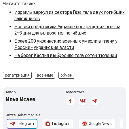
Читайте также:
Израиль вернул из сектора Газа тела двух погибших
заложников
Россия предложила Украине прекращение огня на
2–3 дня для вывоза тел погибших
Более 200 украинских военных умерли в плену у
России - украинские власти
На берег Каспия выбросило тела сотен тюленей
репатриация
военные
обмен
Автор
Поделиться
Илья Исаев
Читать Arbat media в
Telegram
Instagram
Google News