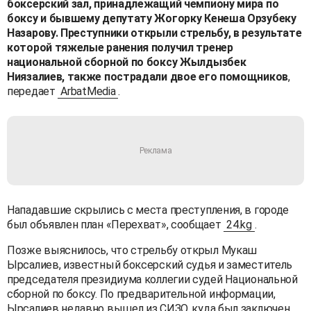
боксерский зал, принадлежащий чемпиону мира по
боксу и бывшему депутату Жогорку Кенеша Орзубеку
Назарову. Преступники открыли стрельбу, в результате
которой тяжелые ранения получил тренер
национальной сборной по боксу Жылдызбек
Ниязалиев, также пострадали двое его помощников
,
передает
ArbatMedia
.
Нападавшие скрылись с места преступления, в городе
был объявлен план «Перехват», сообщает
24.kg
.
Позже выяснилось, что стрельбу открыл Мукаш
Ырсалиев, известный боксерский судья и заместитель
председателя президиума коллегии судей Национальной
сборной по боксу. По предварительной информации,
Ырсалиев недавно вышел из СИЗО, куда был заключен