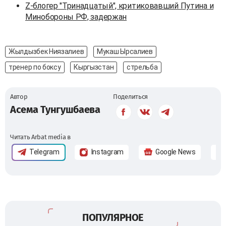
Z-блогер "Тринадцатый", критиковавший Путина и
Минобороны РФ, задержан
Жылдызбек Ниязалиев
Мукаш Ырсалиев
тренер по боксу
Кыргызстан
стрельба
Автор
Поделиться
Асема Тунгушбаева
Читать Arbat media в
Telegram
Instagram
Google News
ПОПУЛЯРНОЕ