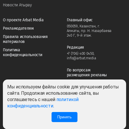
Новости Атырау
О проекте Arbat Media
Главный офис
050059, Казахстан, г.
Рекламодателям
Алматы, пр. Н. Назарбаева
240 Г, 9-й этаж.
Правила использования
материалов
Редакция
Политика
+7 (706) 400 0450
,
конфиденциальности
info@arbat.media
По вопросам
размещения рекламы
+7 (706) 400 0450
,
adv@arbat.media
Мы используем файлы cookie для улучшения работы
сайта. Продолжая использование сайта, вы
соглашаетесь с нашей
политикой
Тема:
конфиденциальности
.
Принять
0
1
Все права защищены ©2022-2026. Собственник — ТОО «ARBAT MEDIA
HOLDING». Cвидетельство СМИ №KZ23VPY00045884 от 11.02.2022