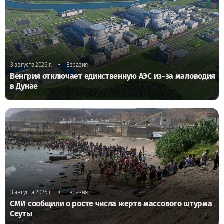
•
3 августа 2026 г.
Евразия
Венгрия отключает единственную АЭС из-за маловодия
в Дунае
•
3 августа 2026 г.
Евразия
СМИ сообщили о росте числа жертв массового штурма
Сеуты