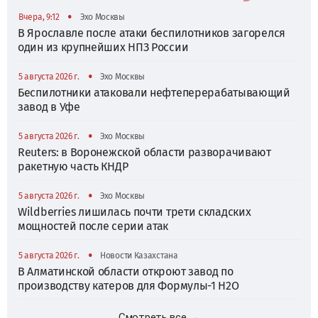
•
Вчера, 9:12
Эхо Москвы
В Ярославле после атаки беспилотников загорелся
один из крупнейших НПЗ России
•
5 августа 2026 г.
Эхо Москвы
Беспилотники атаковали нефтеперерабатывающий
завод в Уфе
•
5 августа 2026 г.
Эхо Москвы
Reuters: в Воронежской области разворачивают
ракетную часть КНДР
•
5 августа 2026 г.
Эхо Москвы
Wildberries лишилась почти трети складских
мощностей после серии атак
•
5 августа 2026 г.
Новости Казахстана
В Алматинской области откроют завод по
производству катеров для Формулы-1 H2O
Смотреть все →