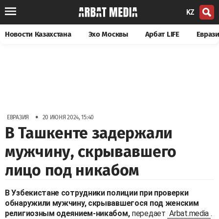
KZ
Новости Казахстана
Эхо Москвы
Арбат LIFE
Евраз
•
ЕВРАЗИЯ
20 ИЮНЯ 2024, 15:40
В Ташкенте задержали
мужчину, скрывавшего
лицо под никабом
В Узбекистане сотрудники полиции при проверки
обнаружили мужчину, скрывавшегося под женским
религиозным одеянием-никабом,
передает
Arbat.media
.