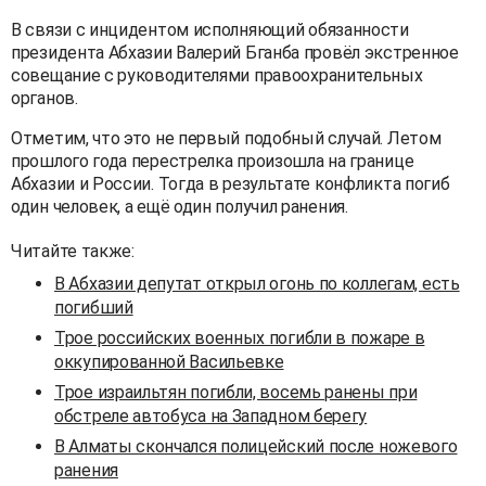
В связи с инцидентом исполняющий обязанности
президента Абхазии Валерий Бганба провёл экстренное
совещание с руководителями правоохранительных
органов.
Отметим, что это не первый подобный случай. Летом
прошлого года перестрелка произошла на границе
Абхазии и России. Тогда в результате конфликта погиб
один человек, а ещё один получил ранения.
Читайте также:
В Абхазии депутат открыл огонь по коллегам, есть
погибший
Трое российских военных погибли в пожаре в
оккупированной Васильевке
Трое израильтян погибли, восемь ранены при
обстреле автобуса на Западном берегу
В Алматы скончался полицейский после ножевого
ранения