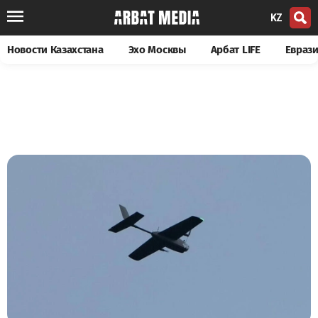
KZ
Новости Казахстана
Эхо Москвы
Арбат LIFE
Евраз