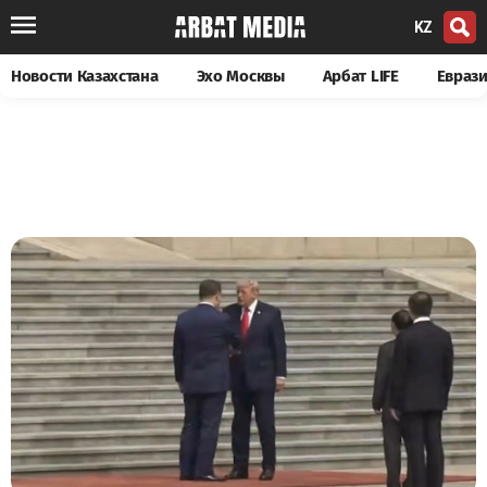
KZ
Новости Казахстана
Эхо Москвы
Арбат LIFE
Евраз