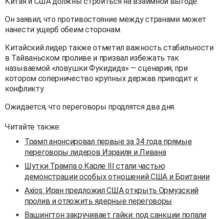
Китая и США должны строиться на взаимной выгоде.
Он заявил, что противостояние между странами может
нанести ущерб обеим сторонам.
Китайский лидер также отметил важность стабильности
в Тайваньском проливе и призвал избежать так
называемой «ловушки Фукидида» — сценария, при
котором соперничество крупных держав приводит к
конфликту.
Ожидается, что переговоры продлятся два дня.
Читайте также:
Трамп анонсировал первые за 34 года прямые
переговоры лидеров Израиля и Ливана
Шутки Трампа о Карле III стали частью
демонстрации особых отношений США и Британии
Axios: Иран предложил США открыть Ормузский
пролив и отложить ядерные переговоры
Вашингтон закручивает гайки: под санкции попали