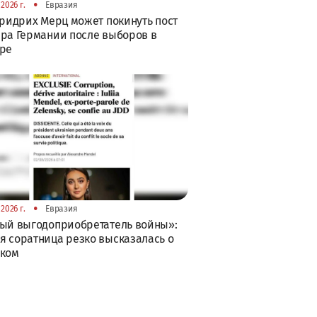
•
2026 г.
Евразия
Фридрих Мерц может покинуть пост
ра Германии после выборов в
бре
•
2026 г.
Евразия
ый выгодоприобретатель войны»:
 соратница резко высказалась о
ском