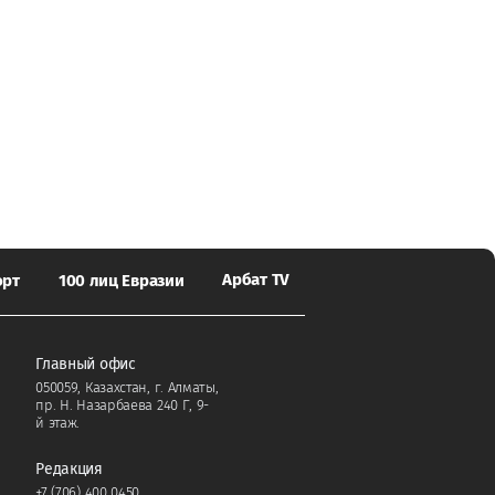
Арбат TV
орт
100 лиц Евразии
Главный офис
050059, Казахстан, г. Алматы,
пр. Н. Назарбаева 240 Г, 9-
й этаж.
Редакция
+7 (706) 400 0450
,