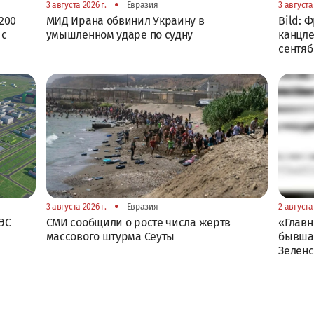
•
3 августа 2026 г.
Евразия
3 августа 
200
МИД Ирана обвинил Украину в
Bild: 
 с
умышленном ударе по судну
канцле
сентя
•
3 августа 2026 г.
Евразия
2 августа 
ЭС
СМИ сообщили о росте числа жертв
«Главн
массового штурма Сеуты
бывшая
Зелен