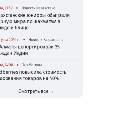
•
а, 13:59
Новости Казахстана
захстанские юниоры обыграли
орную мира по шахматам в
пиде и блице
•
густа 2026 г.
Новости Казахстана
 Алматы депортировали 35
аждан Индии
•
а, 14:00
Эхо Москвы
dberries повысила стоимость
рахования товаров на 40%
Смотреть все →