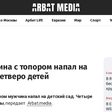
хо Москвы
Арбат LIFE
Евразия
Мир
Спорт
1
ина с топором напал на
6 ав
четверо детей
В Я
бе
кр
ом мужчина напал на детский сад. Четыре
Вчер
ны
, передает
Arbat.media
.
В Е
Wil