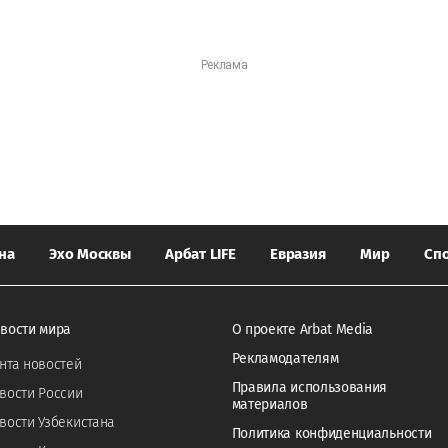
на
Эхо Москвы
Арбат LIFE
Евразия
Мир
Сп
вости мира
О проекте Arbat Media
Рекламодателям
нта новостей
Правила использования
вости России
материалов
вости Узбекистана
Политика конфиденциальности