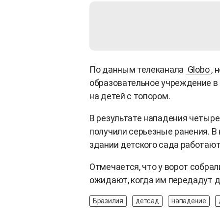
По данным телеканала
Globо
, 
образовательное учреждение в 
на детей с топором.
В результате нападения четыре
получили серьезные ранения. В
здании детского сада работают
Отмечается, что у ворот собра
ожидают, когда им передадут де
Бразилия
детсад
нападение