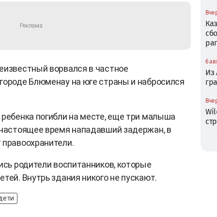
Вчер
Ка
сб
ра
6 ав
неизвестный ворвался в частное
Из
городе Блюменау на юге страны и набросился
гр
Вчер
Wil
 ребенка погибли на месте, еще три малыша
ст
 настоящее время нападавший задержан, в
 правоохранители.
лись родители воспитанников, которые
тей. Внутрь здания никого не пускают.
дети