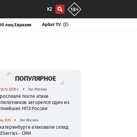
KZ
Арбат TV
00 лиц Евразии
ПОПУЛЯРНОЕ
•
густа 2026 г.
Эхо Москвы
рославле после атаки
спилотников загорелся один из
упнейших НПЗ России
•
а, 9:35
Эхо Москвы
катеринбурге атаковали склад
dberries - СМИ