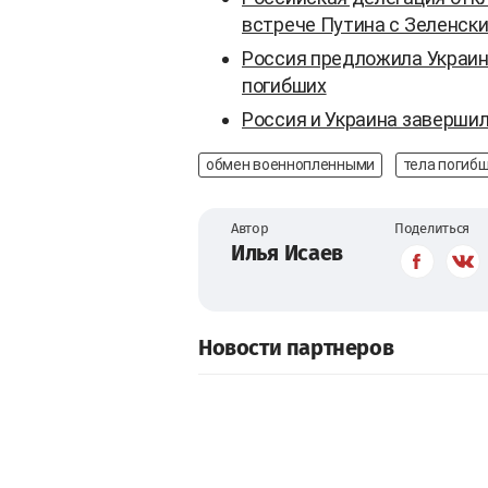
встрече Путина с Зеленск
Россия предложила Украине
погибших
Россия и Украина заверши
обмен военнопленными
тела погиб
Автор
Поделиться
Илья Исаев
Новости партнеров