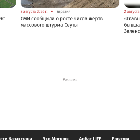
•
3 августа 2026 г.
Евразия
2 августа 
ЭС
СМИ сообщили о росте числа жертв
«Главн
массового штурма Сеуты
бывшая
Зелен
сти Казахстана
Эхо Москвы
Арбат LIFE
Евразия