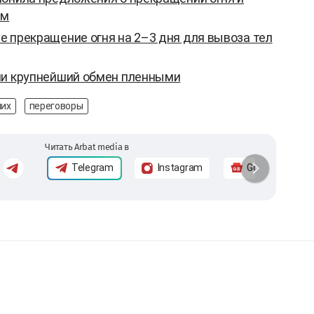
им
 прекращение огня на 2–3 дня для вывоза тел
ли крупнейший обмен пленными
ших
переговоры
Читать Arbat media в
Telegram
Instagram
Google News