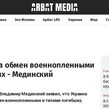
тана
Эхо Москвы
Арбат LIFE
Евразия
Мир
С
а обмен военнопленными
6 ав
их - Мединский
В Я
бе
кр
Владимир Мединский заявил, что Украина
Вчер
ен военнопленными и телами погибших
,
В Е
Wil