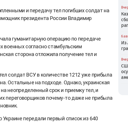
Вчер
пленными и передачу тел погибших солдат на
Ка
помощник президента России Владимир
сб
ра
6 ав
начала гуманитарную операцию по передаче
Из
их военных согласно стамбульским
гр
нская сторона отложила получение тел и
Вчер
СШ
ос
ел солдат ВСУ в количестве 1212 уже прибыла
ам
на. Остальные на подходе. Однако, украинская
на неопределенный срок и приемку тел, и
их переговорщиков почему-то даже не прибыла
новник.
о Украине передали первый список из 640