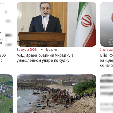
•
3 августа 2026 г.
Евразия
3 августа 
200
МИД Ирана обвинил Украину в
Bild: 
 с
умышленном ударе по судну
канцле
сентя