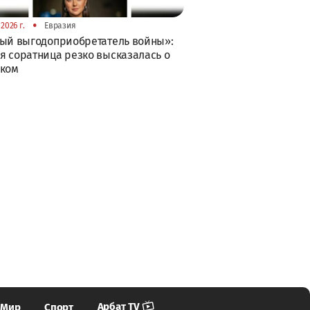
•
2026 г.
Евразия
ый выгодоприобретатель войны»:
 соратница резко высказалась о
ском
Арбат TV
Мир
Спорт