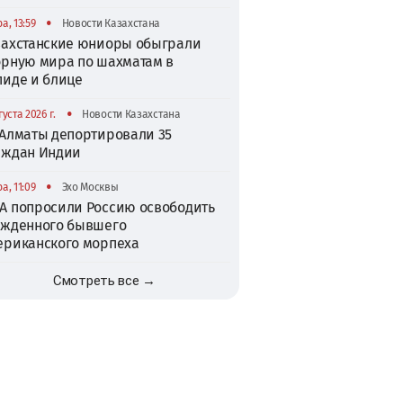
•
а, 13:59
Новости Казахстана
захстанские юниоры обыграли
орную мира по шахматам в
пиде и блице
•
густа 2026 г.
Новости Казахстана
 Алматы депортировали 35
аждан Индии
•
а, 11:09
Эхо Москвы
А попросили Россию освободить
ужденного бывшего
ериканского морпеха
Смотреть все →