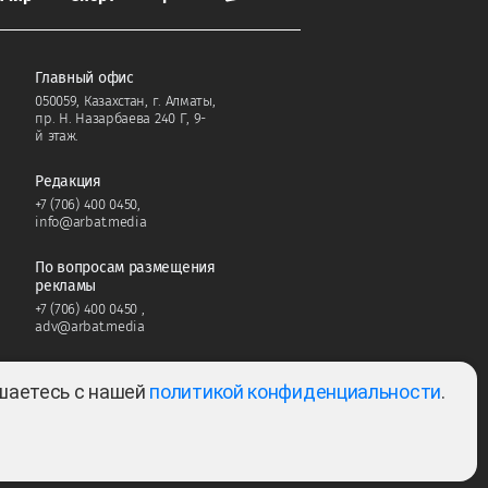
Главный офис
050059, Казахстан, г. Алматы,
пр. Н. Назарбаева 240 Г, 9-
й этаж.
Редакция
+7 (706) 400 0450
,
info@arbat.media
По вопросам размещения
рекламы
+7 (706) 400 0450
,
adv@arbat.media
ашаетесь с нашей
политикой конфиденциальности
.
Тема:
2