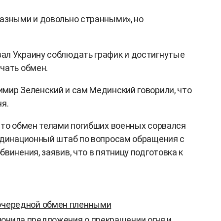
азными и довольно странными», но
ал Украину соблюдать график и достигнутые
чать обмен.
мир Зеленский и сам Мединский говорили, что
я.
что обмен телами погибших военных сорвался
рдинационный штаб по вопросам обращения с
винения, заявив, что в пятницу подготовка к
 очередной обмен пленными
лонила предложения о прекращении огня и