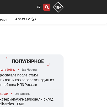
KZ
Арбат TV
порт
ПОПУЛЯРНОЕ
•
густа 2026 г.
Эхо Москвы
рославле после атаки
спилотников загорелся один из
упнейших НПЗ России
•
а, 9:35
Эхо Москвы
катеринбурге атаковали склад
dberries - СМИ