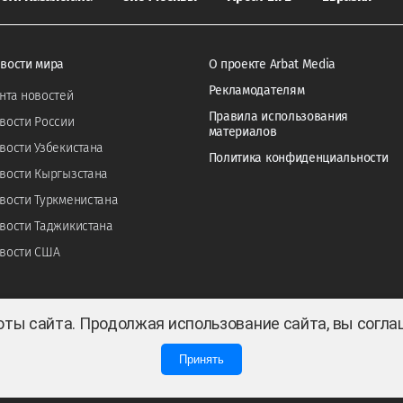
вости мира
О проекте Arbat Media
Рекламодателям
нта новостей
Правила использования
вости России
материалов
вости Узбекистана
Политика конфиденциальности
вости Кыргызстана
вости Туркменистана
вости Таджикистана
вости США
оты сайта. Продолжая использование сайта, вы согл
Принять
0
1
 ТОО «ARBAT MEDIA HOLDING». Cвидетельство СМИ №KZ23VPY00045884 от 11.02.202