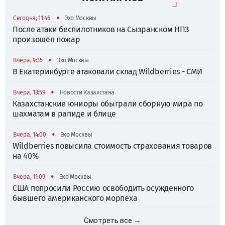
•
Сегодня, 11:46
Эхо Москвы
После атаки беспилотников на Сызранском НПЗ
произошел пожар
•
Вчера, 9:35
Эхо Москвы
В Екатеринбурге атаковали склад Wildberries - СМИ
•
Вчера, 13:59
Новости Казахстана
Казахстанские юниоры обыграли сборную мира по
шахматам в рапиде и блице
•
Вчера, 14:00
Эхо Москвы
Wildberries повысила стоимость страхования товаров
на 40%
•
Вчера, 11:09
Эхо Москвы
США попросили Россию освободить осужденного
бывшего американского морпеха
Смотреть все →