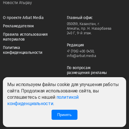
Новости Атырау
О проекте Arbat Media
Главный офис
050059, Казахстан, г.
Рекламодателям
Алматы, пр. Н. Назарбаева
240 Г, 9-й этаж.
Правила использования
материалов
Редакция
Политика
+7 (706) 400 0450
,
конфиденциальности
info@arbat.media
По вопросам
размещения рекламы
+7 (706) 400 0450
,
adv@arbat.media
Мы используем файлы cookie для улучшения работы
сайта. Продолжая использование сайта, вы
соглашаетесь с нашей
политикой
Тема:
конфиденциальности
.
Принять
0
1
Все права защищены ©2022-2026. Собственник — ТОО «ARBAT MEDIA
HOLDING». Cвидетельство СМИ №KZ23VPY00045884 от 11.02.2022