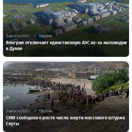
•
3 августа 2026 г.
Евразия
Венгрия отключает единственную АЭС из-за маловодия
в Дунае
•
3 августа 2026 г.
Евразия
СМИ сообщили о росте числа жертв массового штурма
Сеуты