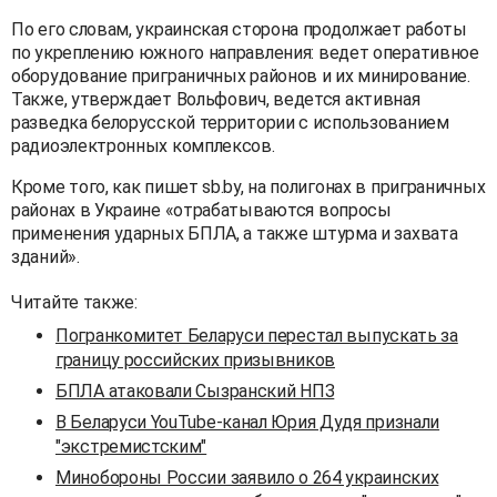
По его словам, украинская сторона продолжает работы
по укреплению южного направления: ведет оперативное
оборудование приграничных районов и их минирование.
Также, утверждает Вольфович, ведется активная
разведка белорусской территории с использованием
радиоэлектронных комплексов.
Кроме того, как пишет sb.by, на полигонах в приграничных
районах в Украине «отрабатываются вопросы
применения ударных БПЛА, а также штурма и захвата
зданий».
Читайте также:
Погранкомитет Беларуси перестал выпускать за
границу российских призывников
БПЛА атаковали Сызранский НПЗ
В Беларуси YouTube-канал Юрия Дудя признали
"экстремистским"
Минобороны России заявило о 264 украинских