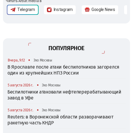
Читать Arbat media в
Telegram
Instagram
Google News
ПОПУЛЯРНОЕ
•
Вчера, 9:12
Эхо Москвы
В Ярославле после атаки беспилотников загорелся
один из крупнейших НПЗ России
•
5 августа 2026 г.
Эхо Москвы
Беспилотники атаковали нефтеперерабатывающий
завод в Уфе
•
5 августа 2026 г.
Эхо Москвы
Reuters: в Воронежской области разворачивают
ракетную часть КНДР