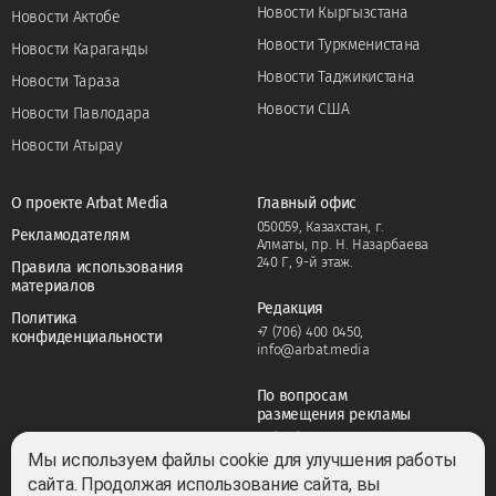
Новости Кыргызстана
Новости Актобе
Новости Туркменистана
Новости Караганды
Новости Таджикистана
Новости Тараза
Новости США
Новости Павлодара
Новости Атырау
О проекте Arbat Media
Главный офис
050059, Казахстан, г.
Рекламодателям
Алматы, пр. Н. Назарбаева
240 Г, 9-й этаж.
Правила использования
материалов
Редакция
Политика
+7 (706) 400 0450
,
конфиденциальности
info@arbat.media
По вопросам
размещения рекламы
+7 (706) 400 0450
,
adv@arbat.media
Мы используем файлы cookie для улучшения работы
сайта. Продолжая использование сайта, вы