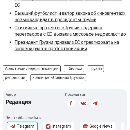
ЕС
Бывший футболист и автор закона об «иноагентах»:
новый кандидат в президенты Грузии
Стихийные протесты в Грузии: задержка
переговоров с ЕС вызвала массовое недовольство
Президент Грузии призвала ЕС отреагировать на
силовой разгон протестной акции
Арестован лидер оппозиции
Тбилиси
Грузия
репрессии
коалиция «Сильная Грузия»
Автор
Поделиться
Редакция
Читать Arbat media в
Telegram
Instagram
Google News