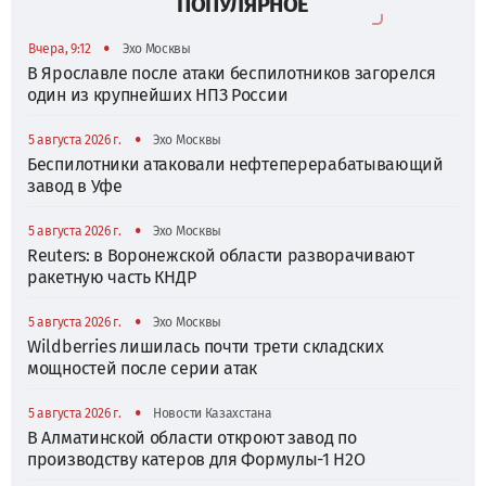
ПОПУЛЯРНОЕ
•
Вчера, 9:12
Эхо Москвы
В Ярославле после атаки беспилотников загорелся
один из крупнейших НПЗ России
•
5 августа 2026 г.
Эхо Москвы
Беспилотники атаковали нефтеперерабатывающий
завод в Уфе
•
5 августа 2026 г.
Эхо Москвы
Reuters: в Воронежской области разворачивают
ракетную часть КНДР
•
5 августа 2026 г.
Эхо Москвы
Wildberries лишилась почти трети складских
мощностей после серии атак
•
5 августа 2026 г.
Новости Казахстана
В Алматинской области откроют завод по
производству катеров для Формулы-1 H2O