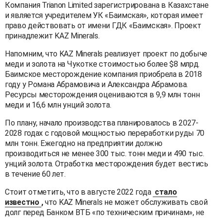
Компания Trianon Limited зарегистрирована в Казахстане
и является учредителем УК «Баимская», которая имеет
право действовать от имени ГДК «Баимская». Проект
принадлежит KAZ Minerals.
Напомним, что KAZ Minerals реализует проект по добыче
меди и золота на Чукотке стоимостью более $8 млрд.
Баимское месторождение компания приобрела в 2018
году у Романа Абрамовича и Александра Абрамова.
Ресурсы месторождения оцениваются в 9,9 млн тонн
меди и 16,6 млн унций золота.
По плану, начало производства планировалось в 2027-
2028 годах с годовой мощностью переработки руды 70
млн тонн. Ежегодно на предприятии должно
производиться не менее 300 тыс. тонн меди и 490 тыс.
унций золота. Отработка месторождения будет вестись
в течение 60 лет.
Стоит отметить, что в августе 2022 года
стало
известно
,
что KAZ Minerals не может обслуживать свой
долг перед Банком ВТБ «по техническим причинам», не