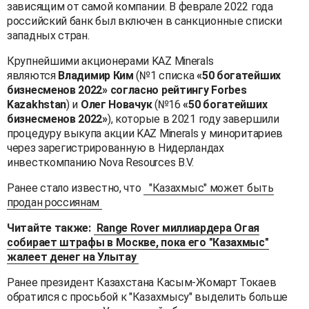
зависящим от самой компании. В феврале 2022 года
российский банк был включен в санкционные списки
западных стран.
Крупнейшими акционерами KAZ Minerals
являются
Владимир Ким
(№1 списка
«50 богатейших
бизнесменов 2022» согласно рейтингу Forbes
Kazakhstan
) и
Олег Новачук
(№16
«50 богатейших
бизнесменов 2022»
), которые в 2021 году завершили
процедуру выкупа акции KAZ Minerals у миноритариев
через зарегистрированную в Нидерландах
инвесткомпанию Nova Resources B.V.
Ранее стало известно, что
"Казахмыс" может быть
продан россиянам
Читайте также:
Range Rover миллиардера Огая
собирает штрафы в Москве, пока его "Казахмыс"
жалеет денег на Улытау
Ранее президент Казахстана Касым-Жомарт Токаев
обратился с просьбой к "Казахмысу" выделить больше