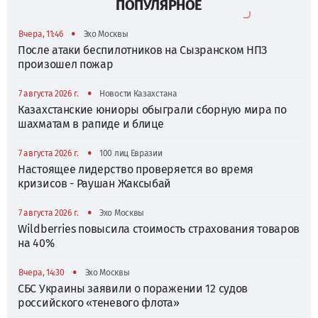
ПОПУЛЯРНОЕ
•
Вчера, 11:46
Эхо Москвы
После атаки беспилотников на Сызранском НПЗ
произошел пожар
•
7 августа 2026 г.
Новости Казахстана
Казахстанские юниоры обыграли сборную мира по
шахматам в рапиде и блице
•
7 августа 2026 г.
100 лиц Евразии
Настоящее лидерство проверяется во время
кризисов - Раушан Жаксыбай
•
7 августа 2026 г.
Эхо Москвы
Wildberries повысила стоимость страхования товаров
на 40%
•
Вчера, 14:30
Эхо Москвы
СБС Украины заявили о поражении 12 судов
российского «теневого флота»