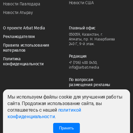
Новости США
Новости Павлодара
Новости Атырау
О проекте Arbat Media
Главный офис
050059, Казахстан, г.
Рекламодателям
Алматы, пр. Н. Назарбаева
240 Г, 9-й этаж.
Правила использования
материалов
Редакция
Политика
+7 (706) 400 0450
,
конфиденциальности
info@arbat.media
По вопросам
размещения рекламы
+7 (706) 400 0450
,
adv@arbat.media
Мы используем файлы cookie для улучшения работы
сайта. Продолжая использование сайта, вы
соглашаетесь с нашей
политикой
Тема:
конфиденциальности
.
Принять
1
1
Все права защищены ©2022-2026. Собственник — ТОО «ARBAT MEDIA