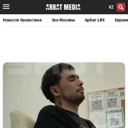
KZ
Новости Казахстана
Эхо Москвы
Арбат LIFE
Евраз