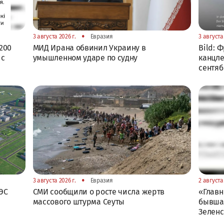
•
3 августа 2026 г.
Евразия
3 августа 
200
МИД Ирана обвинил Украину в
Bild: 
 с
умышленном ударе по судну
канцле
сентя
•
3 августа 2026 г.
Евразия
2 августа 
ЭС
СМИ сообщили о росте числа жертв
«Главн
массового штурма Сеуты
бывшая
Зелен