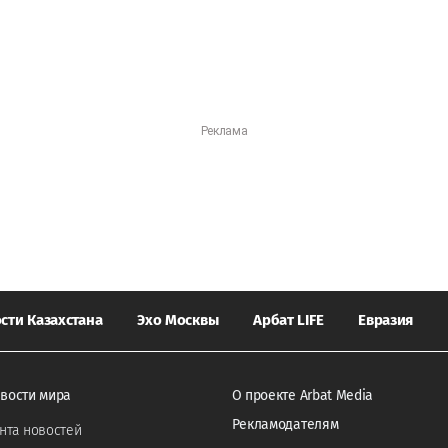
сти Казахстана
Эхо Москвы
Арбат LIFE
Евразия
вости мира
О проекте Arbat Media
Рекламодателям
нта новостей