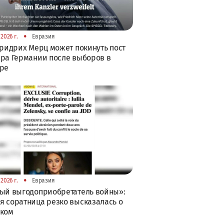
•
2026 г.
Евразия
Фридрих Мерц может покинуть пост
ра Германии после выборов в
бре
•
2026 г.
Евразия
ый выгодоприобретатель войны»:
 соратница резко высказалась о
ском