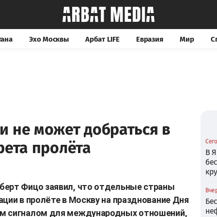
тана
Эхо Москвы
Арбат LIFE
Евразия
Мир
С
и не может добраться в
Сего
рета пролёта
В Я
бе
кр
берт Фицо заявил, что отдельные страны
Вчер
ации в пролёте в Москву на празднование Дня
Бе
не
ым сигналом для международных отношений,