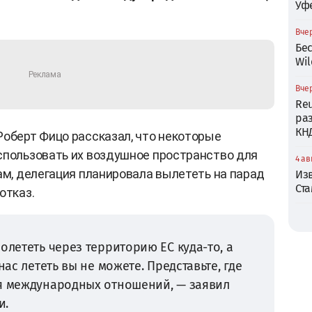
Уф
Вчер
Бе
Wil
Вчер
Reu
ра
КН
Роберт Фицо рассказал, что некоторые
спользовать их воздушное пространство для
4 ав
ам, делегация планировала вылететь на парад
Из
Ст
отказ.
олететь через территорию ЕС куда-то, а
нас лететь вы не можете. Представьте, где
ия международных отношений, — заявил
и.