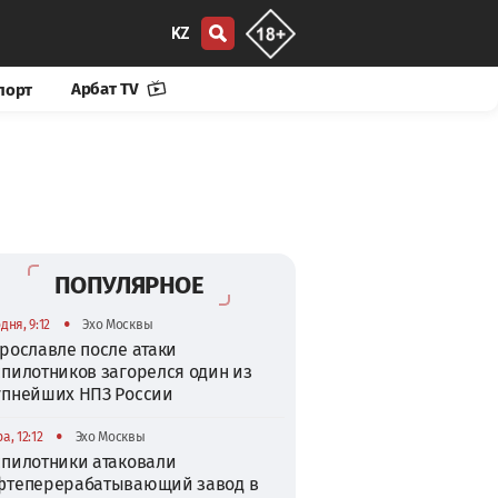
KZ
Арбат TV
порт
ПОПУЛЯРНОЕ
•
дня, 9:12
Эхо Москвы
рославле после атаки
спилотников загорелся один из
упнейших НПЗ России
•
а, 12:12
Эхо Москвы
спилотники атаковали
фтеперерабатывающий завод в