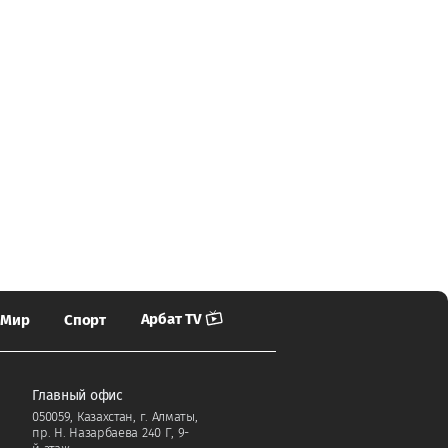
Арбат TV
Мир
Спорт
Главный офис
050059, Казахстан, г. Алматы,
пр. Н. Назарбаева 240 Г, 9-