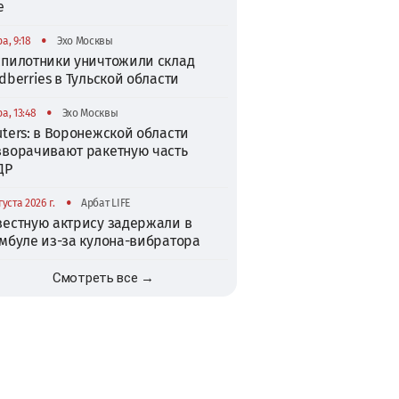
е
•
а, 9:18
Эхо Москвы
спилотники уничтожили склад
dberries в Тульской области
•
а, 13:48
Эхо Москвы
ters: в Воронежской области
зворачивают ракетную часть
ДР
•
густа 2026 г.
Арбат LIFE
вестную актрису задержали в
амбуле из-за кулона-вибратора
Смотреть все →