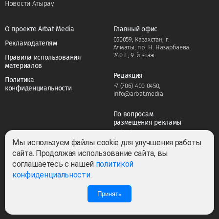
Новости Атырау
О проекте Arbat Media
Главный офис
050059, Казахстан, г.
Рекламодателям
Алматы, пр. Н. Назарбаева
240 Г, 9-й этаж.
Правила использования
материалов
Редакция
Политика
+7 (706) 400 0450
,
конфиденциальности
info@arbat.media
По вопросам
размещения рекламы
+7 (706) 400 0450
,
adv@arbat.media
Мы используем файлы cookie для улучшения работы
сайта. Продолжая использование сайта, вы
соглашаетесь с нашей
политикой
Тема:
конфиденциальности
.
Принять
1
1
Все права защищены ©2022-2026. Собственник — ТОО «ARBAT MEDIA
HOLDING». Cвидетельство СМИ №KZ23VPY00045884 от 11.02.2022