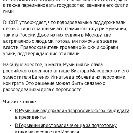
а также переименовать государство, заменив его флаг и
гимн.
DIICOT утверждает, что подозреваемые поддерживали
связь с «иностранными агентами» как внутри Румынии,
так и в России. Двое из них ездили в Москву, где
встречались с людьми, готовыми помочь в захвате
власти. Правоохранители провели обыски и собрали
улики, подтверждающие эти планы.
Накануне арестов, 5 марта, Румыния выслала
российского военного атташе Виктора Маковского и его
заместителя Евгения Игнатьева, объявив их персонами
нон грата. Это решение может быть связано с
расследованием дела о перевороте.
Читайте также:
В Румынии задержали «пророссийского» кандидата
в президенты
В Германии арестовали чеченца за подготовку
атаки на посольство Израиля