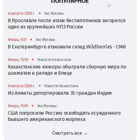
ПОПУЛЯРНОЕ
•
6 августа 2026 г.
Эхо Москвы
В Ярославле после атаки беспилотников загорелся
один из крупнейших НПЗ России
•
Вчера, 9:35
Эхо Москвы
В Екатеринбурге атаковали склад Wildberries - СМИ
•
Вчера, 13:59
Новости Казахстана
Казахстанские юниоры обыграли сборную мира по
шахматам в рапиде и блице
•
6 августа 2026 г.
Новости Казахстана
Из Алматы депортировали 35 граждан Индии
•
Вчера, 11:09
Эхо Москвы
США попросили Россию освободить осужденного
бывшего американского морпеха
Смотреть все →