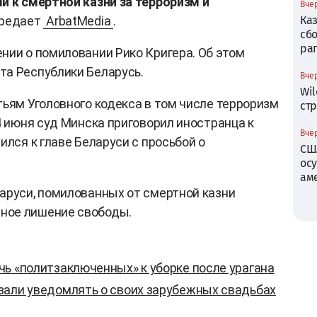
и к смертной казни за терроризм и
Вчер
ередает
ArbatMedia
.
Ка
сб
ра
нии о помиловании Рико Кригера. Об этом
та Республики Беларусь.
Вчер
Wil
тьям Уголовного кодекса в том числе терроризм
ст
4 июня суд Минска приговорил иностранца к
Вчер
ился к главе Беларуси с просьбой о
СШ
ос
ам
аруси, помилованных от смертной казни
ное лишение свободы.
ь «политзаключенных» к уборке после урагана
зали уведомлять о своих зарубежных свадьбах