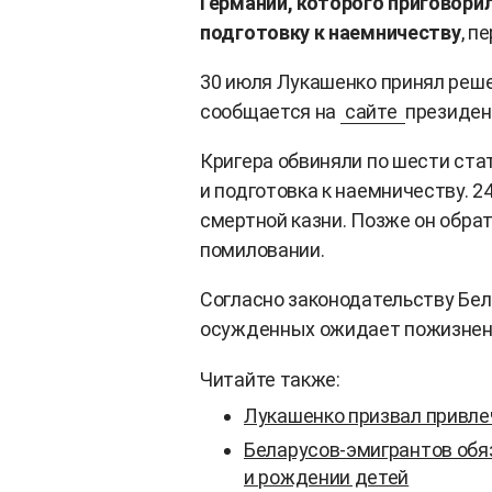
Германии, которого приговорил
подготовку к наемничеству
, п
30 июля Лукашенко принял реше
сообщается на
сайте
президен
Кригера обвиняли по шести ста
и подготовка к наемничеству. 2
смертной казни. Позже он обрат
помиловании.
Согласно законодательству Бел
осужденных ожидает пожизнен
Читайте также:
Лукашенко призвал привлеч
Беларусов-эмигрантов обя
и рождении детей