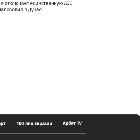
я отключает единственную АЭС
маловодия в Дунае
Арбат TV
орт
100 лиц Евразии