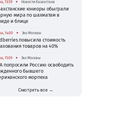
•
а, 13:59
Новости Казахстана
захстанские юниоры обыграли
орную мира по шахматам в
пиде и блице
•
а, 14:00
Эхо Москвы
dberries повысила стоимость
рахования товаров на 40%
•
а, 11:09
Эхо Москвы
А попросили Россию освободить
ужденного бывшего
ериканского морпеха
Смотреть все →