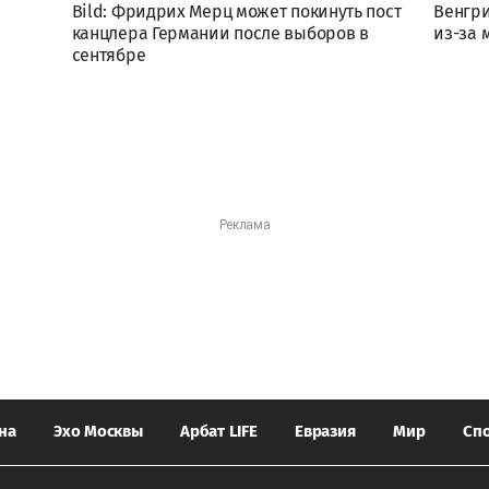
Bild: Фридрих Мерц может покинуть пост
Венгри
канцлера Германии после выборов в
из-за 
сентябре
на
Эхо Москвы
Арбат LIFE
Евразия
Мир
Сп