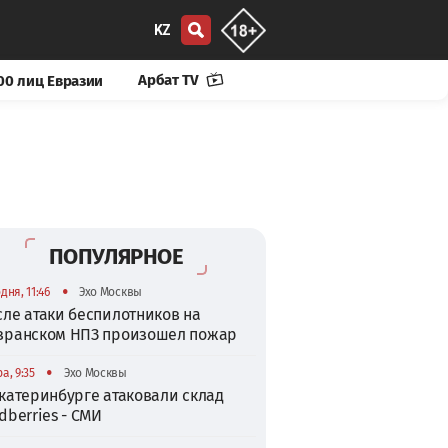
KZ
Арбат TV
00 лиц Евразии
ПОПУЛЯРНОЕ
•
дня, 11:46
Эхо Москвы
сле атаки беспилотников на
зранском НПЗ произошел пожар
•
а, 9:35
Эхо Москвы
катеринбурге атаковали склад
dberries - СМИ