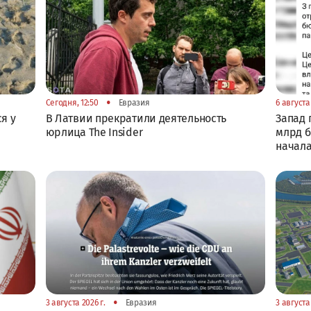
•
Сегодня, 12:50
Евразия
6 августа 
я у
В Латвии прекратили деятельность
Запад 
юрлица The Insider
млрд 
начал
•
3 августа 2026 г.
Евразия
3 августа 