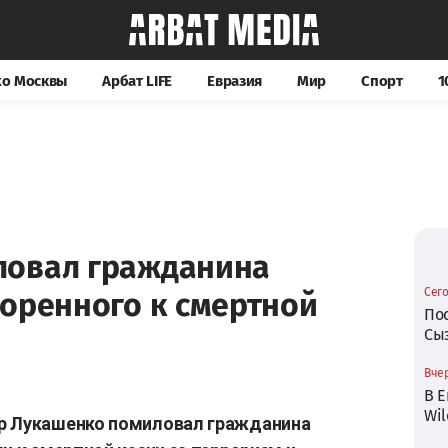
хо Москвы
Арбат LIFE
Евразия
Мир
Спорт
1
ловал гражданина
Сего
воренного к смертной
По
Сы
Вчер
В Е
Wil
р Лукашенко помиловал гражданина