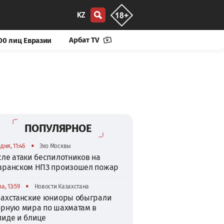
KZ
Арбат TV
00 лиц Евразии
ПОПУЛЯРНОЕ
•
дня, 11:46
Эхо Москвы
сле атаки беспилотников на
зранском НПЗ произошел пожар
•
а, 13:59
Новости Казахстана
захстанские юниоры обыграли
орную мира по шахматам в
пиде и блице