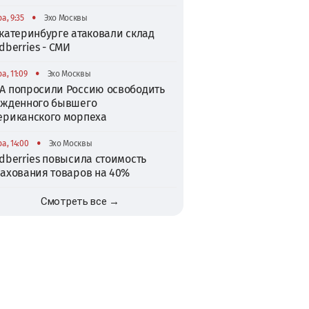
•
а, 9:35
Эхо Москвы
катеринбурге атаковали склад
dberries - СМИ
•
а, 11:09
Эхо Москвы
А попросили Россию освободить
ужденного бывшего
ериканского морпеха
•
а, 14:00
Эхо Москвы
dberries повысила стоимость
рахования товаров на 40%
Смотреть все →