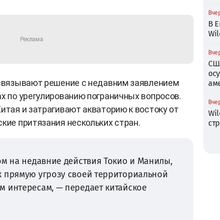
Вчер
В Е
Wil
Вчер
СШ
ос
 связывают решение с недавним заявлением
ам
ах по урегулированию пограничных вопросов.
Вчер
Китая и затрагивают акваторию к востоку от
Wil
ские притязания нескольких стран.
ст
ом на недавние действия Токио и Манилы,
к прямую угрозу своей территориальной
м интересам, — передает китайское