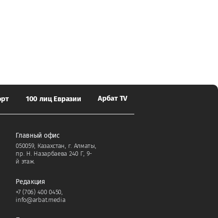
Арбат TV
орт
100 лиц Евразии
Главный офис
050059, Казахстан, г. Алматы,
пр. Н. Назарбаева 240 Г, 9-
й этаж.
Редакция
+7 (706) 400 0450
,
info@arbat.media