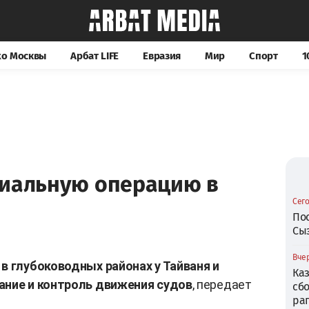
хо Москвы
Арбат LIFE
Евразия
Мир
Спорт
1
циальную операцию в
Сего
По
Сы
Вчер
в глубоководных районах у Тайваня и
Ка
ание и контроль движения судов
, передает
сб
ра