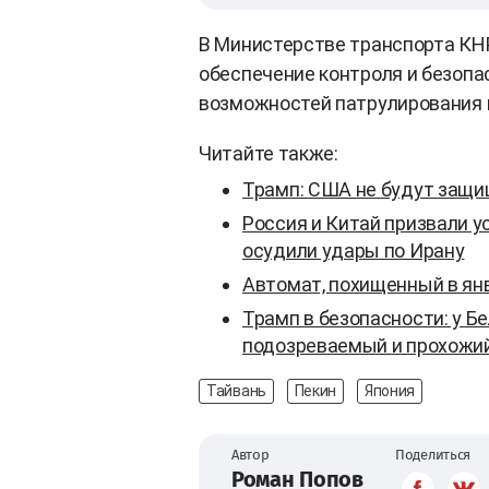
В Министерстве транспорта КНР
обеспечение контроля и безопа
возможностей патрулирования в
Читайте также:
Трамп: США не будут защи
Россия и Китай призвали у
осудили удары по Ирану
Автомат, похищенный в янв
Трамп в безопасности: у Б
подозреваемый и прохожи
Тайвань
Пекин
Япония
Автор
Поделиться
Роман Попов