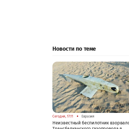
Новости по теме
•
Сегодня, 17:11
Евразия
Неизвестный беспилотник взорвалс
Трансбалканского газопровода в