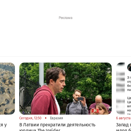
•
Сегодня, 12:50
Евразия
6 августа 
я у
В Латвии прекратили деятельность
Запад 
юрлица The Insider
млрд 