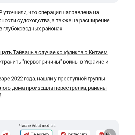
 уточнили, что операция направлена на
сности судоходства, а также на расширение
 глубоководных районах.
щать Тайвань в случае конфликта с Китаем
странить "первопричины" войны в Украине и
аре 2022 года, нашли у преступной группы
елого дома произошла перестрелка, ранены
й
Читать Arbat media в
Telegram
Instagram
Google News