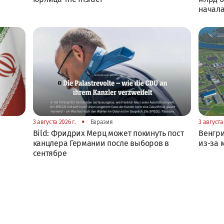
начал
•
3 августа 2026 г.
Евразия
3 августа 
Bild: Фридрих Мерц может покинуть пост
Венгри
канцлера Германии после выборов в
из-за 
сентябре