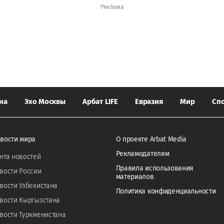
на
Эхо Москвы
Арбат LIFE
Евразия
Мир
Сп
вости мира
О проекте Arbat Media
Рекламодателям
нта новостей
Правила использования
вости России
материалов
вости Узбекистана
Политика конфиденциальности
вости Кыргызстана
вости Туркменистана