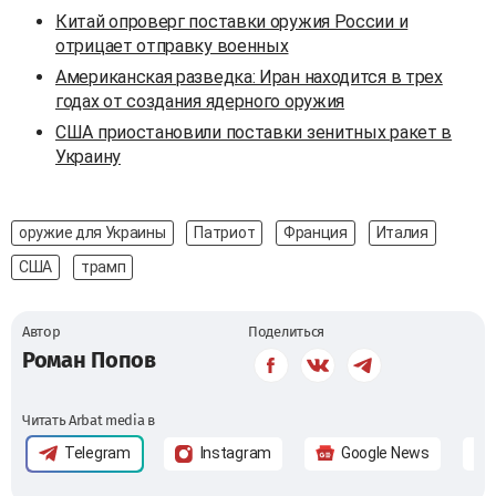
Китай опроверг поставки оружия России и
отрицает отправку военных
Американская разведка: Иран находится в трех
годах от создания ядерного оружия
США приостановили поставки зенитных ракет в
Украину
оружие для Украины
Патриот
Франция
Италия
США
трамп
Автор
Поделиться
Роман Попов
Читать Arbat media в
Telegram
Instagram
Google News