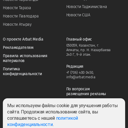
Новости Таджикистана
Новости Тараза
Новости США
Новости Павлодара
Новости Атырау
О проекте Arbat Media
Главный офис
050059, Казахстан, г.
Рекламодателям
Алматы, пр. Н. Назарбаева
240 Г, 9-й этаж.
Правила использования
материалов
Редакция
Политика
+7 (706) 400 0450
,
конфиденциальности
info@arbat.media
По вопросам
размещения рекламы
+7 (706) 400 0450
,
adv@arbat.media
Мы используем файлы cookie для улучшения работы
сайта. Продолжая использование сайта, вы
соглашаетесь с нашей
политикой
Тема:
конфиденциальности
.