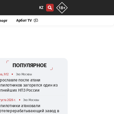
KZ
Арбат TV
порт
ПОПУЛЯРНОЕ
•
а, 9:12
Эхо Москвы
рославле после атаки
спилотников загорелся один из
упнейших НПЗ России
•
густа 2026 г.
Эхо Москвы
спилотники атаковали
фтеперерабатывающий завод в