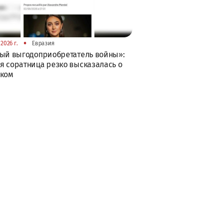
•
2026 г.
Евразия
ый выгодоприобретатель войны»:
 соратница резко высказалась о
ском