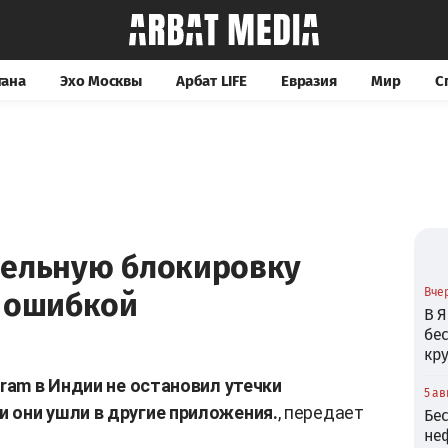
тана
Эхо Москвы
Арбат LIFE
Евразия
Мир
С
дельную блокировку
Вчер
и ошибкой
В Я
бе
кр
gram в Индии не остановил утечки
5 ав
 они ушли в другие приложения.
, передает
Бе
не