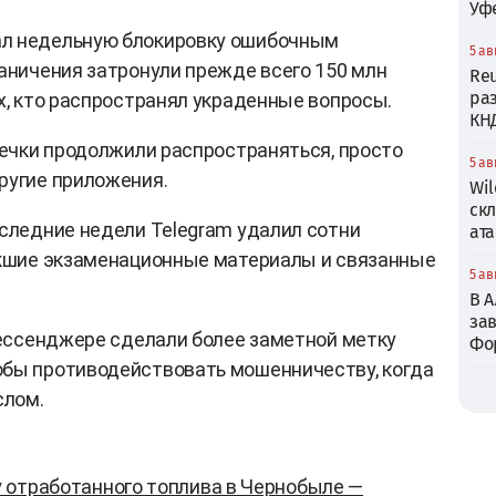
Уф
ал недельную блокировку ошибочным
5 ав
раничения затронули прежде всего 150 млн
Reu
ра
х, кто распространял украденные вопросы.
КН
утечки продолжили распространяться, просто
5 ав
ругие приложения.
Wil
ск
оследние недели Telegram удалил сотни
ата
екшие экзаменационные материалы и связанные
5 ав
В 
зав
 мессенджере сделали более заметной метку
Фо
обы противодействовать мошенничеству, когда
слом.
 отработанного топлива в Чернобыле —