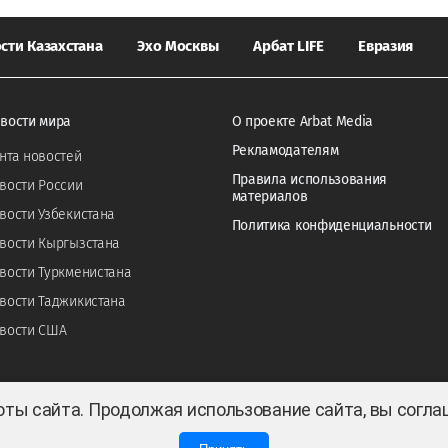
сти Казахстана
Эхо Москвы
Арбат LIFE
Евразия
вости мира
О проекте Arbat Media
Рекламодателям
нта новостей
Правила использования
вости России
материалов
вости Узбекистана
Политика конфиденциальности
вости Кыргызстана
вости Туркменистана
вости Таджикистана
вости США
оты сайта. Продолжая использование сайта, вы согл