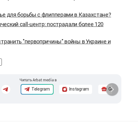
ье для борьбы с флипперами в Казахстане?
еский call-центр: пострадали более 120
странить "первопричины" войны в Украине и
Читать Arbat media в
Telegram
Instagram
Google News