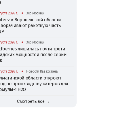
е
•
густа 2026 г.
Эхо Москвы
ters: в Воронежской области
зворачивают ракетную часть
ДР
•
густа 2026 г.
Эхо Москвы
dberries лишилась почти трети
ладских мощностей после серии
к
•
густа 2026 г.
Новости Казахстана
Алматинской области откроют
од по производству катеров для
рмулы-1 H2O
Смотреть все →