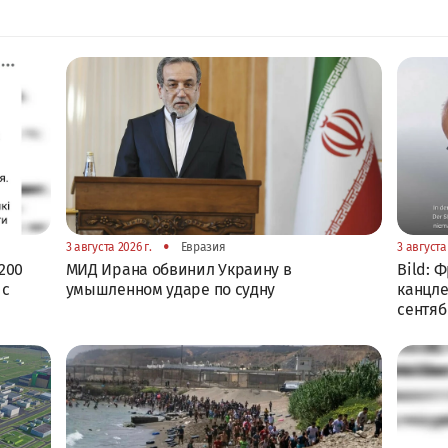
•
3 августа 2026 г.
Евразия
3 августа 
200
МИД Ирана обвинил Украину в
Bild: 
 с
умышленном ударе по судну
канцле
сентя