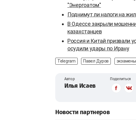
"Энергоатом"
Поднимут ли налоги на жил
В Одессе закрыли мошеннич
казахстанцев
Россия и Китай призвали у
осудили удары по Ирану
Telegram
Павел Дуров
экзамены
Автор
Поделиться
Илья Исаев
Новости партнеров