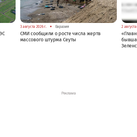
•
3 августа 2026 г.
Евразия
2 августа 
ЭС
СМИ сообщили о росте числа жертв
«Главн
массового штурма Сеуты
бывшая
Зелен