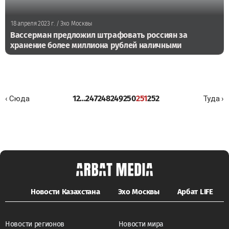
18 апреля 2023 г.
/ Эхо Москвы
Вассерман предложил штрафовать россиян за
хранение более миллиона рублей наличными
1
2
...
247
248
249
250
251
252
‹ Сюда
Туда ›
Новости Казахстана
Эхо Москвы
Арбат LIFE
Новости регионов
Новости мира